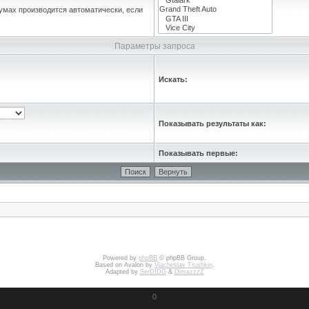
умах производится автоматически, если
Параметры запроса
Искать:
Показывать результаты как:
Показывать первые:
Powered by
phpBB
© phpBB Group.
Based on Avalon by
Vjacheslav Trushkin
.
Adapted by
SerDIDG
&
DimazzzZ
0