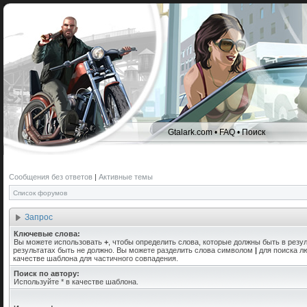
Gtalark.com
•
FAQ
•
Поиск
Сообщения без ответов
|
Активные темы
Список форумов
Запрос
Ключевые слова:
Вы можете использовать
+
, чтобы определить слова, которые должны быть в резул
результатах быть не должно. Вы можете разделить слова символом
|
для поиска лю
качестве шаблона для частичного совпадения.
Поиск по автору:
Используйте * в качестве шаблона.