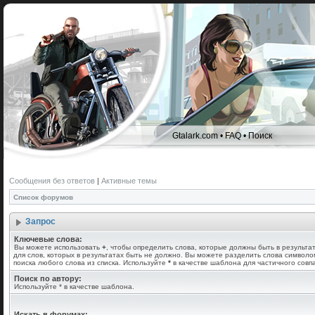
Gtalark.com
•
FAQ
•
Поиск
Сообщения без ответов
|
Активные темы
Список форумов
Запрос
Ключевые слова:
Вы можете использовать
+
, чтобы определить слова, которые должны быть в результа
для слов, которых в результатах быть не должно. Вы можете разделить слова символ
поиска любого слова из списка. Используйте
*
в качестве шаблона для частичного совп
Поиск по автору:
Используйте * в качестве шаблона.
Искать в форумах: