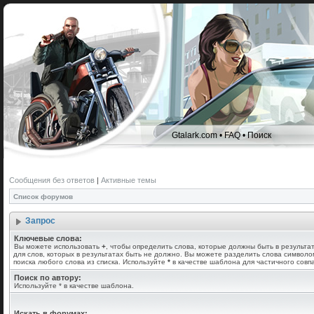
Gtalark.com
•
FAQ
•
Поиск
Сообщения без ответов
|
Активные темы
Список форумов
Запрос
Ключевые слова:
Вы можете использовать
+
, чтобы определить слова, которые должны быть в результа
для слов, которых в результатах быть не должно. Вы можете разделить слова символ
поиска любого слова из списка. Используйте
*
в качестве шаблона для частичного совп
Поиск по автору:
Используйте * в качестве шаблона.
Искать в форумах: