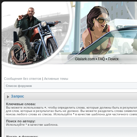
Gtalark.com
•
FAQ
•
Поиск
Сообщения без ответов
|
Активные темы
Список форумов
Запрос
Ключевые слова:
Вы можете использовать
+
, чтобы определить слова, которые должны быть в результа
для слов, которых в результатах быть не должно. Вы можете разделить слова символ
поиска любого слова из списка. Используйте
*
в качестве шаблона для частичного совп
Поиск по автору:
Используйте * в качестве шаблона.
Искать в форумах: