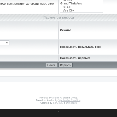
умах производится автоматически, если
Параметры запроса
Искать:
Показывать результаты как:
Показывать первые:
Powered by
phpBB
© phpBB Group.
Based on Avalon by
Vjacheslav Trushkin
.
Adapted by
SerDIDG
&
DimazzzZ
0