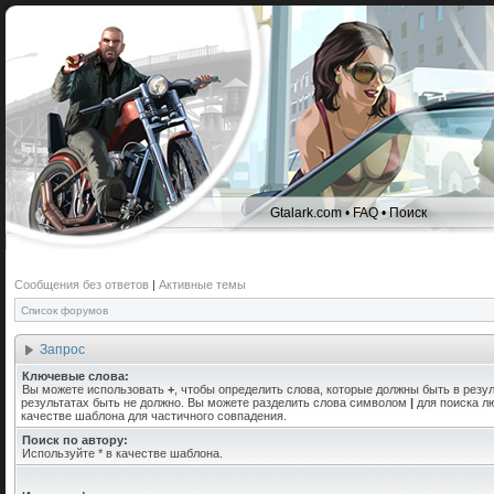
Gtalark.com
•
FAQ
•
Поиск
Сообщения без ответов
|
Активные темы
Список форумов
Запрос
Ключевые слова:
Вы можете использовать
+
, чтобы определить слова, которые должны быть в резул
результатах быть не должно. Вы можете разделить слова символом
|
для поиска лю
качестве шаблона для частичного совпадения.
Поиск по автору:
Используйте * в качестве шаблона.