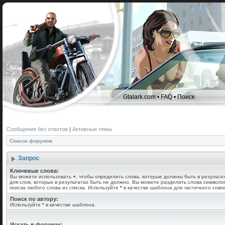
Gtalark.com
•
FAQ
•
Поиск
Сообщения без ответов
|
Активные темы
Список форумов
Запрос
Ключевые слова:
Вы можете использовать
+
, чтобы определить слова, которые должны быть в результа
для слов, которых в результатах быть не должно. Вы можете разделить слова символ
поиска любого слова из списка. Используйте
*
в качестве шаблона для частичного совп
Поиск по автору:
Используйте * в качестве шаблона.
Искать в форумах: