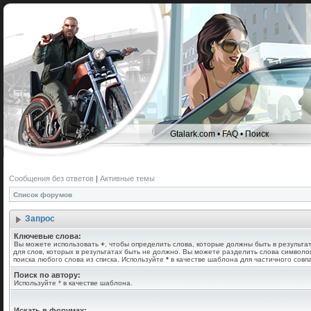
Gtalark.com
•
FAQ
•
Поиск
Сообщения без ответов
|
Активные темы
Список форумов
Запрос
Ключевые слова:
Вы можете использовать
+
, чтобы определить слова, которые должны быть в результа
для слов, которых в результатах быть не должно. Вы можете разделить слова символ
поиска любого слова из списка. Используйте
*
в качестве шаблона для частичного совп
Поиск по автору:
Используйте * в качестве шаблона.
Искать в форумах: