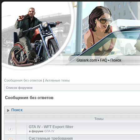
Gtalark.com
•
FAQ
•
Поиск
Сообщения без ответов
|
Активные темы
Список форумов
Сообщения без ответов
Поиск
Темы
GTA IV - WFT Export filter
в форуме
GTA IV
Системные требования