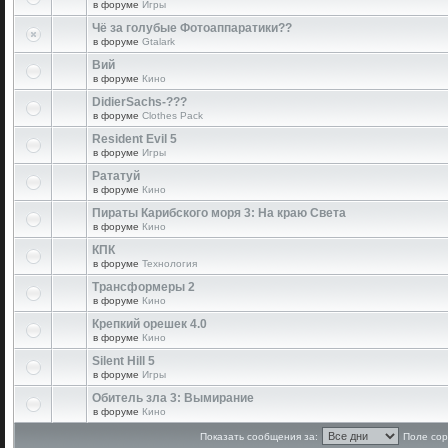
в форуме
Игры
Чё за голубые Фотоаппаратики??
в форуме
Gtalark
Вий
в форуме
Кино
DidierSachs-???
в форуме
Clothes Pack
Resident Evil 5
в форуме
Игры
Рататуй
в форуме
Кино
Пираты Карибского моря 3: На краю Света
в форуме
Кино
КПК
в форуме
Технология
Трансформеры 2
в форуме
Кино
Крепкий орешек 4.0
в форуме
Кино
Silent Hill 5
в форуме
Игры
Обитель зла 3: Вымирание
в форуме
Кино
Показать сообщения за:
Поле сор