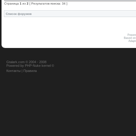
Страница
1
из
2
[ Результатов поиска: 34 ]
Список форумов
Power
Based on
Adap
Gtalark.com © 2004 - 2008
Powered
by
PHP-Nuke
kernel
©
Контакты
|
Правила