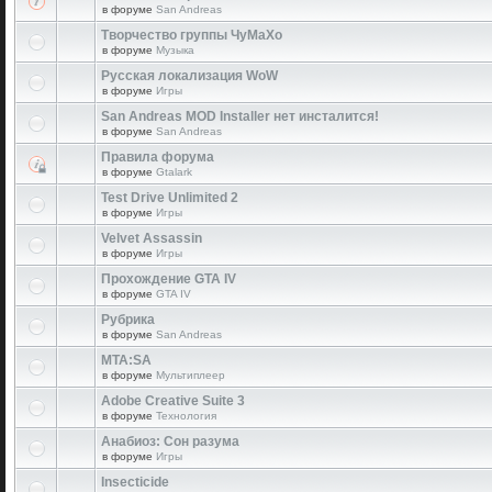
в форуме
San Andreas
Творчество группы ЧуМаХо
в форуме
Музыка
Русская локализация WoW
в форуме
Игры
San Andreas MOD Installer нет инсталится!
в форуме
San Andreas
Правила форума
в форуме
Gtalark
Test Drive Unlimited 2
в форуме
Игры
Velvet Assassin
в форуме
Игры
Прохождение GTA IV
в форуме
GTA IV
Рубрика
в форуме
San Andreas
MTA:SA
в форуме
Мультиплеер
Adobe Creative Suite 3
в форуме
Технология
Анабиоз: Сон разума
в форуме
Игры
Insecticide