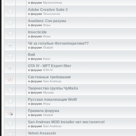
в форуме
Мультиплеер
Adobe Creative Suite 3
в форуме
Технология
Анабиоз: Сон разума
в форуме
Игры
Insecticide
в форуме
Игры
Чё за голубые Фотоаппаратики??
в форуме
Gtalark
Вий
в форуме
Кино
GTA IV - WFT Export filter
в форуме
GTA IV
Системные требования
в форуме
San Andreas
Творчество группы ЧуМаХо
в форуме
Музыка
Русская локализация WoW
в форуме
Игры
Правила форума
в форуме
Gtalark
San Andreas MOD Installer нет инсталится!
в форуме
San Andreas
Velvet Assassin