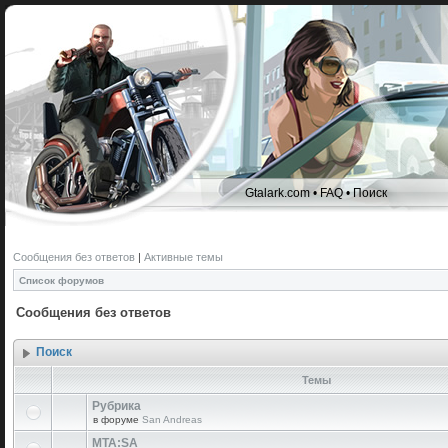
Gtalark.com
•
FAQ
•
Поиск
Сообщения без ответов
|
Активные темы
Список форумов
Сообщения без ответов
Поиск
Темы
Рубрика
в форуме
San Andreas
MTA:SA