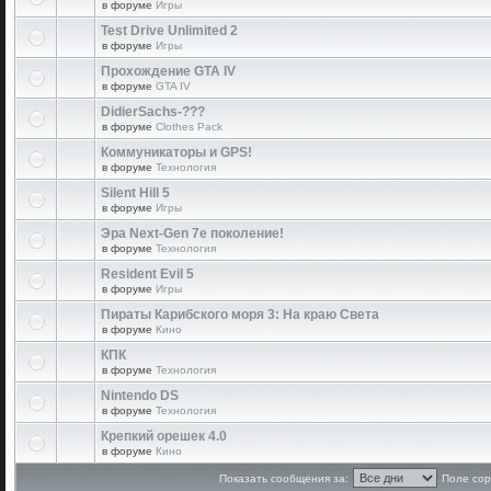
в форуме
Игры
Test Drive Unlimited 2
в форуме
Игры
Прохождение GTA IV
в форуме
GTA IV
DidierSachs-???
в форуме
Clothes Pack
Коммуникаторы и GPS!
в форуме
Технология
Silent Hill 5
в форуме
Игры
Эра Next-Gen 7е поколение!
в форуме
Технология
Resident Evil 5
в форуме
Игры
Пираты Карибского моря 3: На краю Света
в форуме
Кино
КПК
в форуме
Технология
Nintendo DS
в форуме
Технология
Крепкий орешек 4.0
в форуме
Кино
Показать сообщения за:
Поле сор