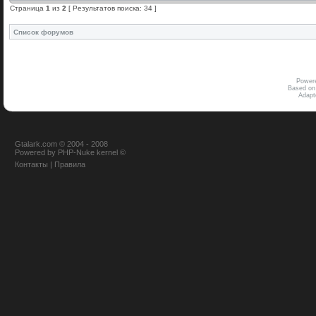
Страница
1
из
2
[ Результатов поиска: 34 ]
Список форумов
Power
Based on
Adap
Gtalark.com © 2004 - 2008
Powered
by
PHP-Nuke
kernel
©
Контакты
|
Правила