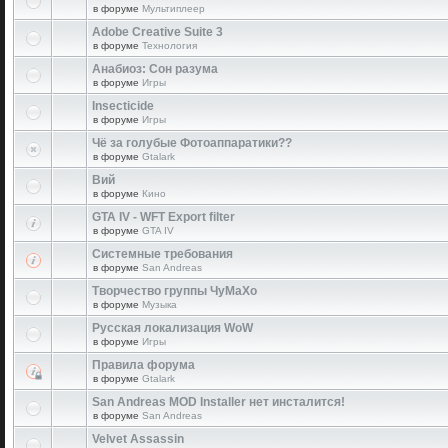
в форуме
Мультиплеер
Adobe Creative Suite 3
в форуме
Технология
Анабиоз: Сон разума
в форуме
Игры
Insecticide
в форуме
Игры
Чё за голубые Фотоаппаратики??
в форуме
Gtalark
Вий
в форуме
Кино
GTA IV - WFT Export filter
в форуме
GTA IV
Системные требования
в форуме
San Andreas
Творчество группы ЧуМаХо
в форуме
Музыка
Русская локализация WoW
в форуме
Игры
Правила форума
в форуме
Gtalark
San Andreas MOD Installer нет инсталится!
в форуме
San Andreas
Velvet Assassin