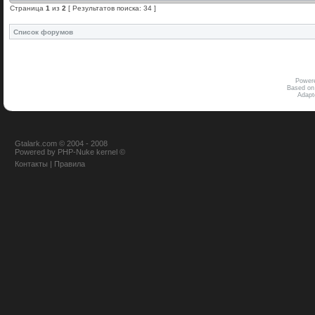
Страница
1
из
2
[ Результатов поиска: 34 ]
Список форумов
Power
Based on
Adap
Gtalark.com © 2004 - 2008
Powered
by
PHP-Nuke
kernel
©
Контакты
|
Правила