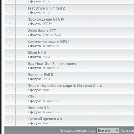
в форуме
Игры
Test Drive Unlimited 2
в форуме
Игры
Прохождение GTA IV
в форуме
GTA IV
DidierSachs-???
в форуме
Clothes Pack
Коммуникаторы и GPS!
в форуме
Технология
Silent Hill 5
в форуме
Игры
Эра Next-Gen 7е поколение!
в форуме
Технология
Resident Evil 5
в форуме
Игры
Пираты Карибского моря 3: На краю Света
в форуме
Кино
КПК
в форуме
Технология
Nintendo DS
в форуме
Технология
Крепкий орешек 4.0
в форуме
Кино
Показать сообщения за:
Поле сор