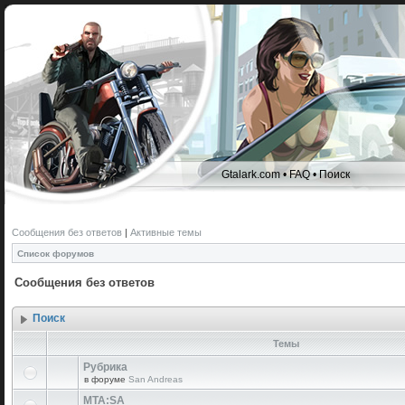
Gtalark.com
•
FAQ
•
Поиск
Сообщения без ответов
|
Активные темы
Список форумов
Сообщения без ответов
Поиск
Темы
Рубрика
в форуме
San Andreas
MTA:SA