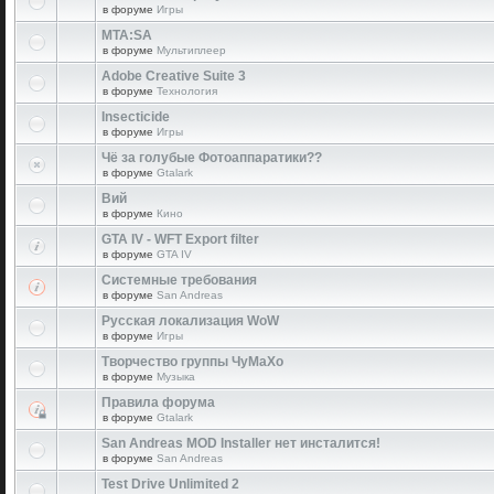
в форуме
Игры
MTA:SA
в форуме
Мультиплеер
Adobe Creative Suite 3
в форуме
Технология
Insecticide
в форуме
Игры
Чё за голубые Фотоаппаратики??
в форуме
Gtalark
Вий
в форуме
Кино
GTA IV - WFT Export filter
в форуме
GTA IV
Системные требования
в форуме
San Andreas
Русская локализация WoW
в форуме
Игры
Творчество группы ЧуМаХо
в форуме
Музыка
Правила форума
в форуме
Gtalark
San Andreas MOD Installer нет инсталится!
в форуме
San Andreas
Test Drive Unlimited 2