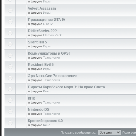
в форуме
Игры
Velvet Assassin
в форуме
Игры
Прохождение GTA IV
в форуме
GTA IV
DidierSachs-???
в форуме
Clothes Pack
Silent Hill 5
в форуме
Игры
Коммуникаторы и GPS!
в форуме
Технология
Resident Evil 5
в форуме
Игры
Эра Next-Gen 7е поколение!
в форуме
Технология
Пираты Карибского моря 3: На краю Света
в форуме
Кино
КПК
в форуме
Технология
Nintendo DS
в форуме
Технология
Крепкий орешек 4.0
в форуме
Кино
Показать сообщения за:
Поле сор