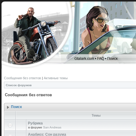
Gtalark.com
•
FAQ
•
Поиск
Сообщения без ответов
|
Активные темы
Список форумов
Сообщения без ответов
Поиск
Темы
Рубрика
в форуме
San Andreas
Анабиоз: Сон разума