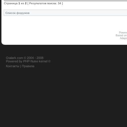
Страница
1
из
2
[ Результатов поиска: 34 ]
Список форумов
Power
Based on
Adap
Gtalark.com © 2004 - 2008
Powered
by
PHP-Nuke
kernel
©
Контакты
|
Правила