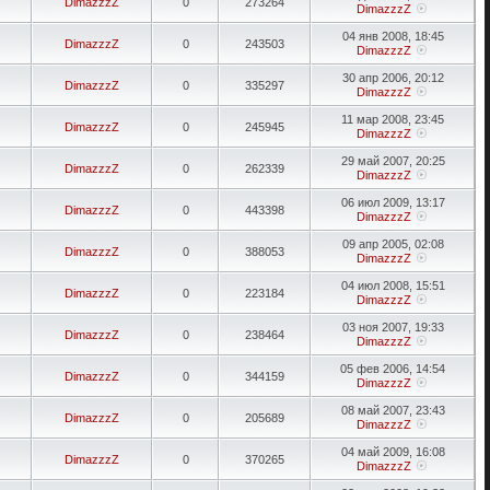
DimazzzZ
0
273264
DimazzzZ
04 янв 2008, 18:45
DimazzzZ
0
243503
DimazzzZ
30 апр 2006, 20:12
DimazzzZ
0
335297
DimazzzZ
11 мар 2008, 23:45
DimazzzZ
0
245945
DimazzzZ
29 май 2007, 20:25
DimazzzZ
0
262339
DimazzzZ
06 июл 2009, 13:17
DimazzzZ
0
443398
DimazzzZ
09 апр 2005, 02:08
DimazzzZ
0
388053
DimazzzZ
04 июл 2008, 15:51
DimazzzZ
0
223184
DimazzzZ
03 ноя 2007, 19:33
DimazzzZ
0
238464
DimazzzZ
05 фев 2006, 14:54
DimazzzZ
0
344159
DimazzzZ
08 май 2007, 23:43
DimazzzZ
0
205689
DimazzzZ
04 май 2009, 16:08
DimazzzZ
0
370265
DimazzzZ