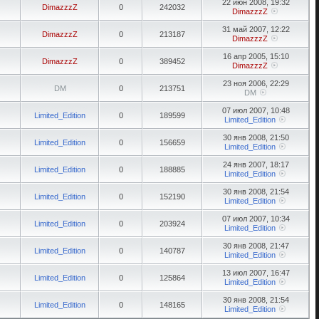
22 июн 2008, 19:32
DimazzzZ
0
242032
DimazzzZ
31 май 2007, 12:22
DimazzzZ
0
213187
DimazzzZ
16 апр 2005, 15:10
DimazzzZ
0
389452
DimazzzZ
23 ноя 2006, 22:29
DM
0
213751
DM
07 июл 2007, 10:48
Limited_Edition
0
189599
Limited_Edition
30 янв 2008, 21:50
Limited_Edition
0
156659
Limited_Edition
24 янв 2007, 18:17
Limited_Edition
0
188885
Limited_Edition
30 янв 2008, 21:54
Limited_Edition
0
152190
Limited_Edition
07 июл 2007, 10:34
Limited_Edition
0
203924
Limited_Edition
30 янв 2008, 21:47
Limited_Edition
0
140787
Limited_Edition
13 июл 2007, 16:47
Limited_Edition
0
125864
Limited_Edition
30 янв 2008, 21:54
Limited_Edition
0
148165
Limited_Edition