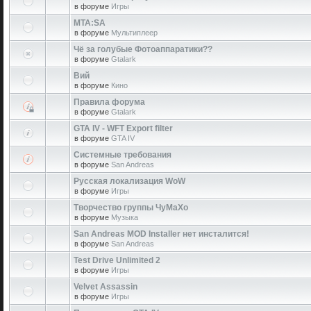
в форуме
Игры
MTA:SA
в форуме
Мультиплеер
Чё за голубые Фотоаппаратики??
в форуме
Gtalark
Вий
в форуме
Кино
Правила форума
в форуме
Gtalark
GTA IV - WFT Export filter
в форуме
GTA IV
Системные требования
в форуме
San Andreas
Русская локализация WoW
в форуме
Игры
Творчество группы ЧуМаХо
в форуме
Музыка
San Andreas MOD Installer нет инсталится!
в форуме
San Andreas
Test Drive Unlimited 2
в форуме
Игры
Velvet Assassin
в форуме
Игры