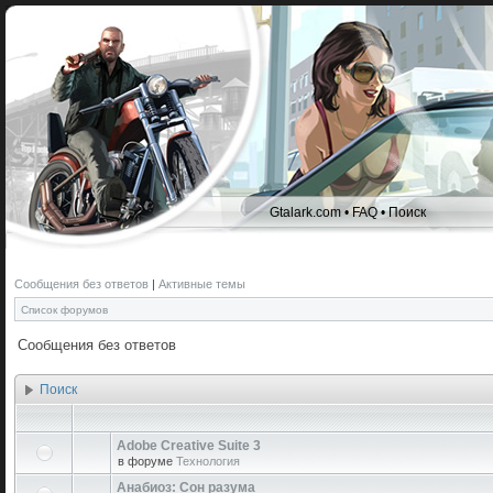
Gtalark.com
•
FAQ
•
Поиск
Сообщения без ответов
|
Активные темы
Список форумов
Сообщения без ответов
Поиск
Adobe Creative Suite 3
в форуме
Технология
Анабиоз: Сон разума