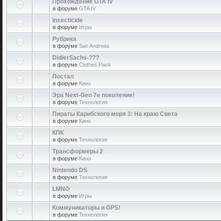
Прохождение GTA IV
в форуме
GTA IV
Insecticide
в форуме
Игры
Рубрика
в форуме
San Andreas
DidierSachs-???
в форуме
Clothes Pack
Постал
в форуме
Кино
Эра Next-Gen 7е поколение!
в форуме
Технология
Пираты Карибского моря 3: На краю Света
в форуме
Кино
КПК
в форуме
Технология
Трансформеры 2
в форуме
Кино
Nintendo DS
в форуме
Технология
LMNO
в форуме
Игры
Коммуникаторы и GPS!
в форуме
Технология