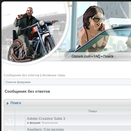
Gtalark.com
•
FAQ
•
Поиск
Сообщения без ответов
|
Активные темы
Список форумов
Сообщения без ответов
Поиск
Темы
Adobe Creative Suite 3
в форуме
Технология
Анабиоз: Сон разума