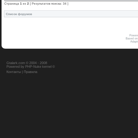
Страница
1
из
2
[ Результатов поиска: 34 ]
Список форумов
Power
Based on
Adap
Gtalark.com © 2004 - 2008
Powered
by
PHP-Nuke
kernel
©
Контакты
|
Правила