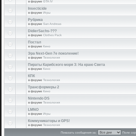
в форуме
GTA IV
Insecticide
в форуме
Игры
Рубрика
в форуме
San Andreas
DidierSachs-???
в форуме
Clothes Pack
Постал
в форуме
Кино
Эра Next-Gen 7е поколение!
в форуме
Технология
Пираты Карибского моря 3: На краю Света
в форуме
Кино
КПК
в форуме
Технология
Трансформеры 2
в форуме
Кино
Nintendo DS
в форуме
Технология
LMNO
в форуме
Игры
Коммуникаторы и GPS!
в форуме
Технология
Показать сообщения за:
Поле сор