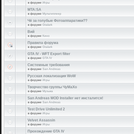
в форуме
Игры
MTA:SA
в форуме
Мультиплеер
Чё за голубые Фотоаппаратики??
в форуме
Gtalark
Вий
в форуме
Кино
Правила форума
в форуме
Gtalark
GTA IV - WFT Export filter
в форуме
GTA IV
Системные требования
в форуме
San Andreas
Русская локализация WoW
в форуме
Игры
Творчество группы ЧуМаХо
в форуме
Музыка
San Andreas MOD Installer нет инсталится!
в форуме
San Andreas
Test Drive Unlimited 2
в форуме
Игры
Velvet Assassin
в форуме
Игры
Прохождение GTA IV