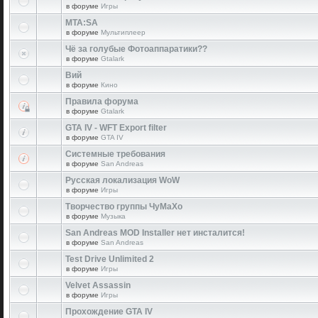
в форуме
Игры
MTA:SA
в форуме
Мультиплеер
Чё за голубые Фотоаппаратики??
в форуме
Gtalark
Вий
в форуме
Кино
Правила форума
в форуме
Gtalark
GTA IV - WFT Export filter
в форуме
GTA IV
Системные требования
в форуме
San Andreas
Русская локализация WoW
в форуме
Игры
Творчество группы ЧуМаХо
в форуме
Музыка
San Andreas MOD Installer нет инсталится!
в форуме
San Andreas
Test Drive Unlimited 2
в форуме
Игры
Velvet Assassin
в форуме
Игры
Прохождение GTA IV