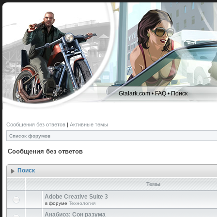
Gtalark.com
•
FAQ
•
Поиск
Сообщения без ответов
|
Активные темы
Список форумов
Сообщения без ответов
Поиск
Темы
Adobe Creative Suite 3
в форуме
Технология
Анабиоз: Сон разума