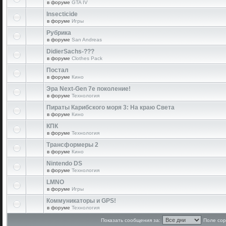
в форуме
GTA IV
Insecticide
в форуме
Игры
Рубрика
в форуме
San Andreas
DidierSachs-???
в форуме
Clothes Pack
Постал
в форуме
Кино
Эра Next-Gen 7е поколение!
в форуме
Технология
Пираты Карибского моря 3: На краю Света
в форуме
Кино
КПК
в форуме
Технология
Трансформеры 2
в форуме
Кино
Nintendo DS
в форуме
Технология
LMNO
в форуме
Игры
Коммуникаторы и GPS!
в форуме
Технология
Показать сообщения за:
Поле сор