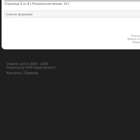
Страница
1
из
2
[ Результатов поиска: 34 ]
Список форумов
Power
Based on
Adap
Gtalark.com © 2004 - 2008
Powered
by
PHP-Nuke
kernel
©
Контакты
|
Правила