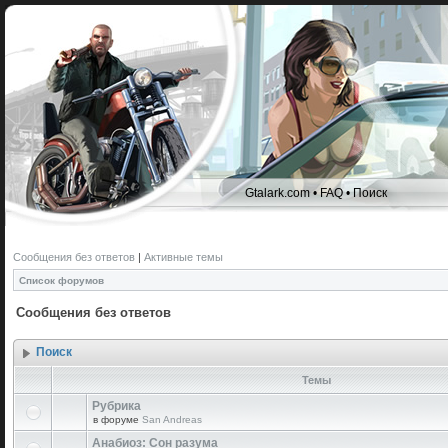
Gtalark.com
•
FAQ
•
Поиск
Сообщения без ответов
|
Активные темы
Список форумов
Сообщения без ответов
Поиск
Темы
Рубрика
в форуме
San Andreas
Анабиоз: Сон разума