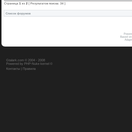
Страница
1
из
2
[ Результатов поиска: 34 ]
Список форумов
Power
Based on
Adap
Gtalark.com © 2004 - 2008
Powered
by
PHP-Nuke
kernel
©
Контакты
|
Правила