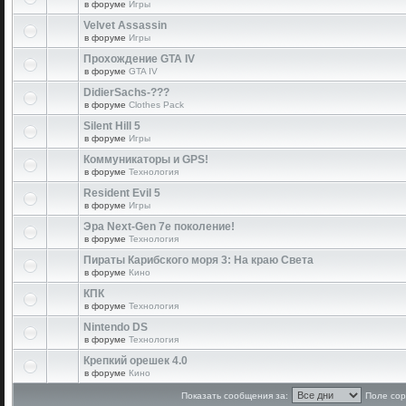
в форуме
Игры
Velvet Assassin
в форуме
Игры
Прохождение GTA IV
в форуме
GTA IV
DidierSachs-???
в форуме
Clothes Pack
Silent Hill 5
в форуме
Игры
Коммуникаторы и GPS!
в форуме
Технология
Resident Evil 5
в форуме
Игры
Эра Next-Gen 7е поколение!
в форуме
Технология
Пираты Карибского моря 3: На краю Света
в форуме
Кино
КПК
в форуме
Технология
Nintendo DS
в форуме
Технология
Крепкий орешек 4.0
в форуме
Кино
Показать сообщения за:
Поле сор