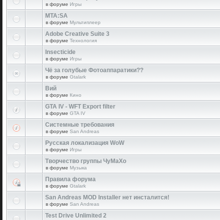
в форуме
Игры
MTA:SA
в форуме
Мультиплеер
Adobe Creative Suite 3
в форуме
Технология
Insecticide
в форуме
Игры
Чё за голубые Фотоаппаратики??
в форуме
Gtalark
Вий
в форуме
Кино
GTA IV - WFT Export filter
в форуме
GTA IV
Системные требования
в форуме
San Andreas
Русская локализация WoW
в форуме
Игры
Творчество группы ЧуМаХо
в форуме
Музыка
Правила форума
в форуме
Gtalark
San Andreas MOD Installer нет инсталится!
в форуме
San Andreas
Test Drive Unlimited 2