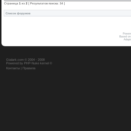
Страница
1
из
2
[ Результатов поиска: 34 ]
Список форумов
Power
Based on
Adap
Gtalark.com © 2004 - 2008
Powered
by
PHP-Nuke
kernel
©
Контакты
|
Правила