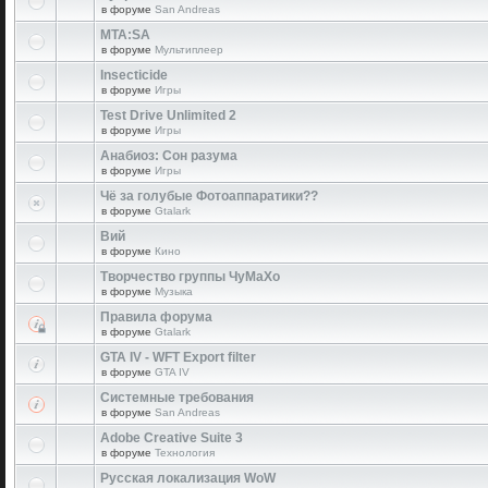
в форуме
San Andreas
MTA:SA
в форуме
Мультиплеер
Insecticide
в форуме
Игры
Test Drive Unlimited 2
в форуме
Игры
Анабиоз: Сон разума
в форуме
Игры
Чё за голубые Фотоаппаратики??
в форуме
Gtalark
Вий
в форуме
Кино
Творчество группы ЧуМаХо
в форуме
Музыка
Правила форума
в форуме
Gtalark
GTA IV - WFT Export filter
в форуме
GTA IV
Системные требования
в форуме
San Andreas
Adobe Creative Suite 3
в форуме
Технология
Русская локализация WoW