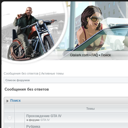
Gtalark.com
•
FAQ
•
Поиск
Сообщения без ответов
|
Активные темы
Список форумов
Сообщения без ответов
Поиск
Темы
Прохождение GTA IV
в форуме
GTA IV
Рубрика