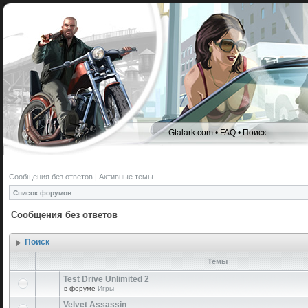
Gtalark.com
•
FAQ
•
Поиск
Сообщения без ответов
|
Активные темы
Список форумов
Сообщения без ответов
Поиск
Темы
Test Drive Unlimited 2
в форуме
Игры
Velvet Assassin