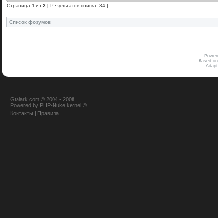
Страница
1
из
2
[ Результатов поиска: 34 ]
Список форумов
Power
Based on
Adap
Gtalark.com © 2004 - 2008
Powered
by
PHP-Nuke
kernel
©
Контакты
|
Правила