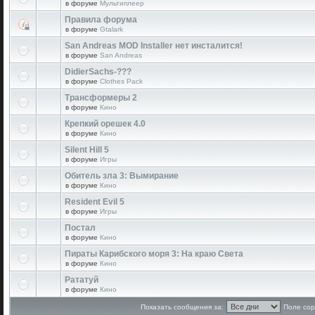
в форуме
Мультиплеер
Правила форума
в форуме
Gtalark
San Andreas MOD Installer нет инсталится!
в форуме
San Andreas
DidierSachs-???
в форуме
Clothes Pack
Трансформеры 2
в форуме
Кино
Крепкий орешек 4.0
в форуме
Кино
Silent Hill 5
в форуме
Игры
Обитель зла 3: Вымирание
в форуме
Кино
Resident Evil 5
в форуме
Игры
Постал
в форуме
Кино
Пираты Карибского моря 3: На краю Света
в форуме
Кино
Рататуй
в форуме
Кино
Показать сообщения за:
Поле сор