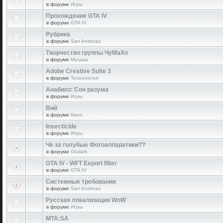
в форуме
Игры
Прохождение GTA IV
в форуме
GTA IV
Рубрика
в форуме
San Andreas
Творчество группы ЧуМаХо
в форуме
Музыка
Adobe Creative Suite 3
в форуме
Технология
Анабиоз: Сон разума
в форуме
Игры
Вий
в форуме
Кино
Insecticide
в форуме
Игры
Чё за голубые Фотоаппаратики??
в форуме
Gtalark
GTA IV - WFT Export filter
в форуме
GTA IV
Системные требования
в форуме
San Andreas
Русская локализация WoW
в форуме
Игры
MTA:SA