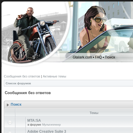
Gtalark.com
•
FAQ
•
Поиск
Сообщения без ответов
|
Активные темы
Список форумов
Сообщения без ответов
Поиск
Темы
MTA:SA
в форуме
Мультиплеер
Adobe Creative Suite 3