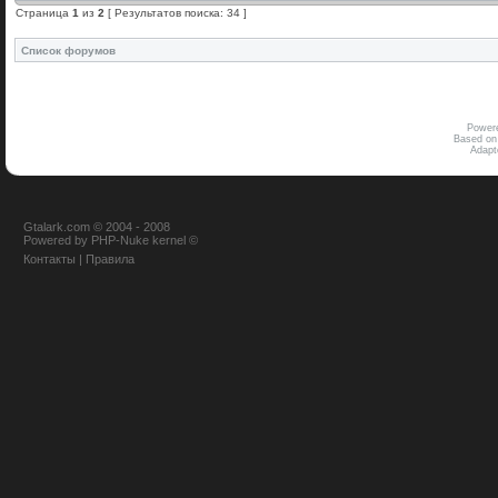
Страница
1
из
2
[ Результатов поиска: 34 ]
Список форумов
Power
Based on
Adap
Gtalark.com © 2004 - 2008
Powered
by
PHP-Nuke
kernel
©
Контакты
|
Правила