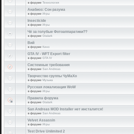
в форуме
Технология
Анабиоз: Сон разума
в форуме
Игры
Insecticide
в форуме
Игры
Чё за голубые Фотоаппаратики??
в форуме
Gtalark
Вий
в форуме
Кино
GTA IV - WFT Export filter
в форуме
GTA IV
Системные требования
в форуме
San Andreas
Творчество группы ЧуМаХо
в форуме
Музыка
Русская локализация WoW
в форуме
Игры
Правила форума
в форуме
Gtalark
San Andreas MOD Installer нет инсталится!
в форуме
San Andreas
Velvet Assassin
в форуме
Игры
Test Drive Unlimited 2