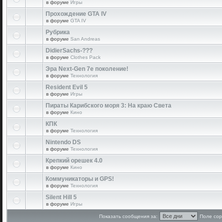
в форуме
Игры
Прохождение GTA IV
в форуме
GTA IV
Рубрика
в форуме
San Andreas
DidierSachs-???
в форуме
Clothes Pack
Эра Next-Gen 7е поколение!
в форуме
Технология
Resident Evil 5
в форуме
Игры
Пираты Карибского моря 3: На краю Света
в форуме
Кино
КПК
в форуме
Технология
Nintendo DS
в форуме
Технология
Крепкий орешек 4.0
в форуме
Кино
Коммуникаторы и GPS!
в форуме
Технология
Silent Hill 5
в форуме
Игры
Показать сообщения за:
Поле сор