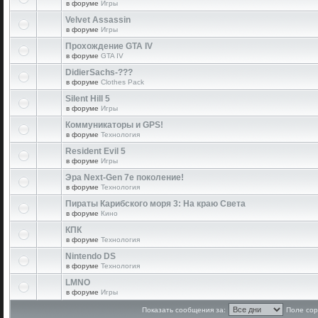
в форуме
Игры
Velvet Assassin
в форуме
Игры
Прохождение GTA IV
в форуме
GTA IV
DidierSachs-???
в форуме
Clothes Pack
Silent Hill 5
в форуме
Игры
Коммуникаторы и GPS!
в форуме
Технология
Resident Evil 5
в форуме
Игры
Эра Next-Gen 7е поколение!
в форуме
Технология
Пираты Карибского моря 3: На краю Света
в форуме
Кино
КПК
в форуме
Технология
Nintendo DS
в форуме
Технология
LMNO
в форуме
Игры
Показать сообщения за:
Поле сор