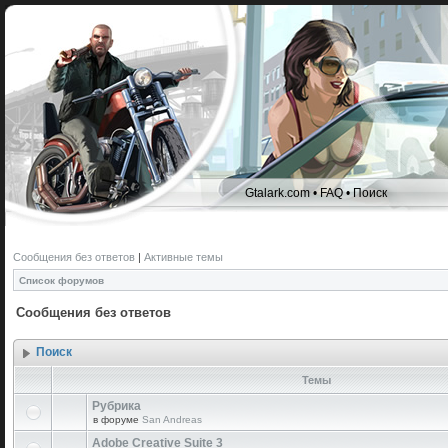
Gtalark.com
•
FAQ
•
Поиск
Сообщения без ответов
|
Активные темы
Список форумов
Сообщения без ответов
Поиск
Темы
Рубрика
в форуме
San Andreas
Adobe Creative Suite 3