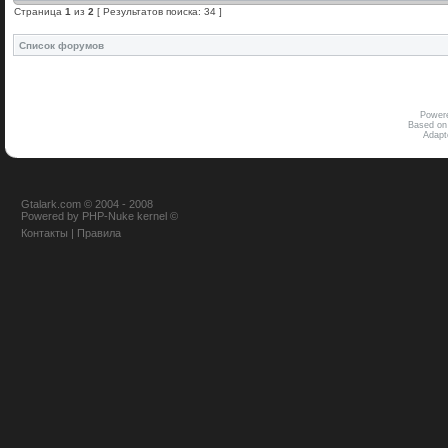
Страница
1
из
2
[ Результатов поиска: 34 ]
Список форумов
Power
Based on
Adap
Gtalark.com © 2004 - 2008
Powered
by
PHP-Nuke
kernel
©
Контакты
|
Правила