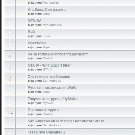
в форуме
Технология
Анабиоз: Сон разума
в форуме
Игры
MTA:SA
в форуме
Мультиплеер
Вий
в форуме
Кино
Insecticide
в форуме
Игры
Чё за голубые Фотоаппаратики??
в форуме
Gtalark
GTA IV - WFT Export filter
в форуме
GTA IV
Системные требования
в форуме
San Andreas
Русская локализация WoW
в форуме
Игры
Творчество группы ЧуМаХо
в форуме
Музыка
Правила форума
в форуме
Gtalark
San Andreas MOD Installer нет инсталится!
в форуме
San Andreas
Test Drive Unlimited 2