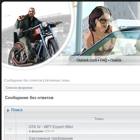
Gtalark.com
•
FAQ
•
Поиск
Сообщения без ответов
|
Активные темы
Список форумов
Сообщения без ответов
Поиск
Темы
GTA IV - WFT Export filter
в форуме
GTA IV
Системные требования