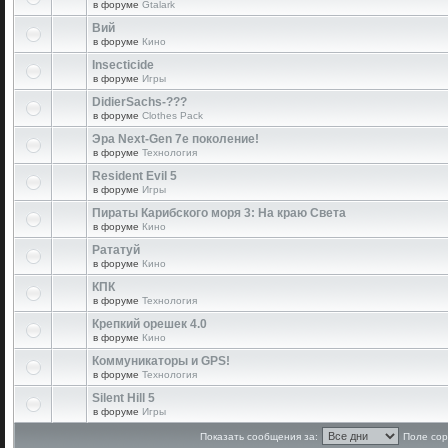
в форуме
Gtalark
Вий
в форуме
Кино
Insecticide
в форуме
Игры
DidierSachs-???
в форуме
Clothes Pack
Эра Next-Gen 7е поколение!
в форуме
Технология
Resident Evil 5
в форуме
Игры
Пираты Карибского моря 3: На краю Света
в форуме
Кино
Рататуй
в форуме
Кино
КПК
в форуме
Технология
Крепкий орешек 4.0
в форуме
Кино
Коммуникаторы и GPS!
в форуме
Технология
Silent Hill 5
в форуме
Игры
Показать сообщения за:
Поле сор