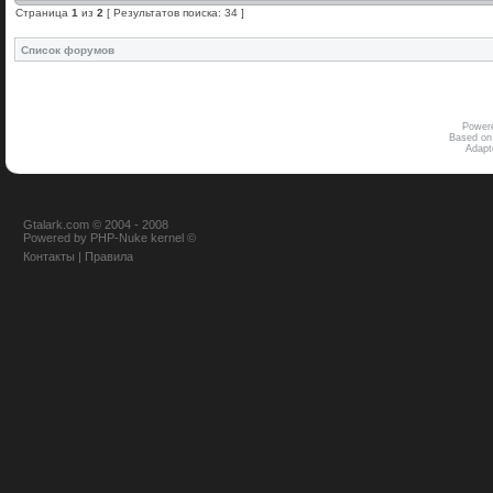
Страница
1
из
2
[ Результатов поиска: 34 ]
Список форумов
Power
Based on
Adap
Gtalark.com © 2004 - 2008
Powered
by
PHP-Nuke
kernel
©
Контакты
|
Правила