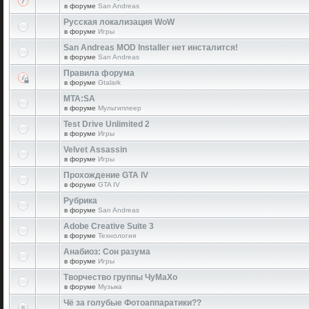
в форуме
San Andreas
Русская локализация WoW
в форуме
Игры
San Andreas MOD Installer нет инсталится!
в форуме
San Andreas
Правила форума
в форуме
Gtalark
MTA:SA
в форуме
Мультиплеер
Test Drive Unlimited 2
в форуме
Игры
Velvet Assassin
в форуме
Игры
Прохождение GTA IV
в форуме
GTA IV
Рубрика
в форуме
San Andreas
Adobe Creative Suite 3
в форуме
Технология
Анабиоз: Сон разума
в форуме
Игры
Творчество группы ЧуМаХо
в форуме
Музыка
Чё за голубые Фотоаппаратики??