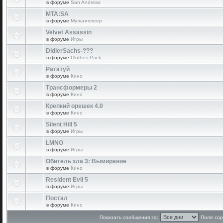
в форуме
San Andreas
MTA:SA
в форуме
Мультиплеер
Velvet Assassin
в форуме
Игры
DidierSachs-???
в форуме
Clothes Pack
Рататуй
в форуме
Кино
Трансформеры 2
в форуме
Кино
Крепкий орешек 4.0
в форуме
Кино
Silent Hill 5
в форуме
Игры
LMNO
в форуме
Игры
Обитель зла 3: Вымирание
в форуме
Кино
Resident Evil 5
в форуме
Игры
Постал
в форуме
Кино
Показать сообщения за:
Поле сор