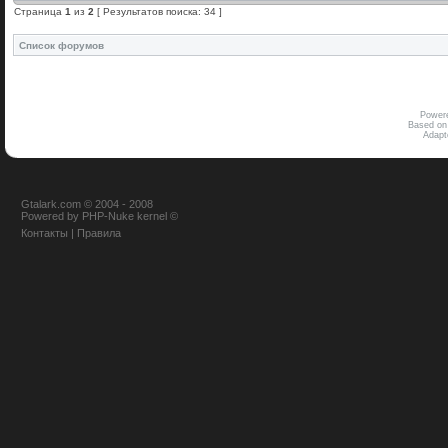
Страница
1
из
2
[ Результатов поиска: 34 ]
Список форумов
Power
Based on
Adap
Gtalark.com © 2004 - 2008
Powered
by
PHP-Nuke
kernel
©
Контакты
|
Правила