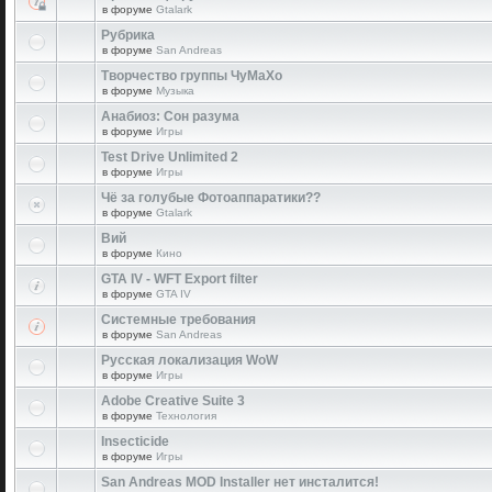
в форуме
Gtalark
Рубрика
в форуме
San Andreas
Творчество группы ЧуМаХо
в форуме
Музыка
Анабиоз: Сон разума
в форуме
Игры
Test Drive Unlimited 2
в форуме
Игры
Чё за голубые Фотоаппаратики??
в форуме
Gtalark
Вий
в форуме
Кино
GTA IV - WFT Export filter
в форуме
GTA IV
Системные требования
в форуме
San Andreas
Русская локализация WoW
в форуме
Игры
Adobe Creative Suite 3
в форуме
Технология
Insecticide
в форуме
Игры
San Andreas MOD Installer нет инсталится!