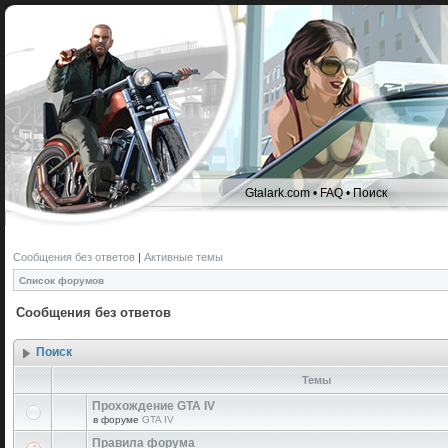
Gtalark.com
•
FAQ
•
Поиск
Сообщения без ответов
|
Активные темы
Список форумов
Сообщения без ответов
Поиск
Темы
Прохождение GTA IV
в форуме
GTA IV
Правила форума