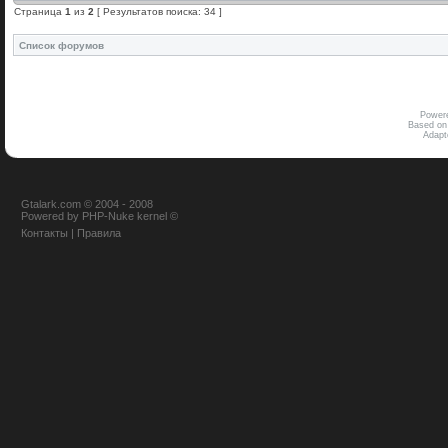
Страница
1
из
2
[ Результатов поиска: 34 ]
Список форумов
Power
Based on
Adap
Gtalark.com © 2004 - 2008
Powered
by
PHP-Nuke
kernel
©
Контакты
|
Правила