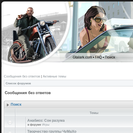
Gtalark.com
•
FAQ
•
Поиск
Сообщения без ответов
|
Активные темы
Список форумов
Сообщения без ответов
Поиск
Темы
Анабиоз: Сон разума
в форуме
Игры
Творчество группы ЧуМаХо