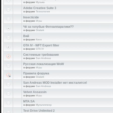
в форуме
Музыка
Adobe Creative Suite 3
в форуме
Технология
Insecticide
в форуме
Игры
Чё за голубые Фотоаппаратики??
в форуме
Gtalark
Вий
в форуме
Кино
GTA IV - WFT Export filter
в форуме
GTA IV
Системные требования
в форуме
San Andreas
Русская локализация WoW
в форуме
Игры
Правила форума
в форуме
Gtalark
San Andreas MOD Installer нет инсталится!
в форуме
San Andreas
Velvet Assassin
в форуме
Игры
MTA:SA
в форуме
Мультиплеер
Test Drive Unlimited 2