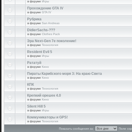
в форуме
Игры
Прохождение GTA IV
в форуме
GTA IV
Рубрика
в форуме
San Andreas
DidierSachs-???
в форуме
Clothes Pack
Эра Next-Gen 7е поколение!
в форуме
Технология
Resident Evil 5
в форуме
Игры
Рататуй
в форуме
Кино
Пираты Карибского моря 3: На краю Света
в форуме
Кино
КПК
в форуме
Технология
Крепкий орешек 4.0
в форуме
Кино
Silent Hill 5
в форуме
Игры
Коммуникаторы и GPS!
в форуме
Технология
Показать сообщения за:
Поле сор