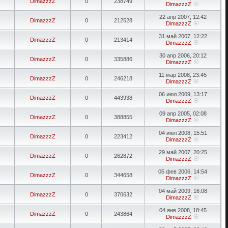
DimazzzZ
0
238749
DimazzzZ
22 апр 2007, 12:42
DimazzzZ
0
212528
DimazzzZ
31 май 2007, 12:22
DimazzzZ
0
213414
DimazzzZ
30 апр 2006, 20:12
DimazzzZ
0
335886
DimazzzZ
11 мар 2008, 23:45
DimazzzZ
0
246218
DimazzzZ
06 июл 2009, 13:17
DimazzzZ
0
443938
DimazzzZ
09 апр 2005, 02:08
DimazzzZ
0
388855
DimazzzZ
04 июл 2008, 15:51
DimazzzZ
0
223412
DimazzzZ
29 май 2007, 20:25
DimazzzZ
0
262872
DimazzzZ
05 фев 2006, 14:54
DimazzzZ
0
344658
DimazzzZ
04 май 2009, 16:08
DimazzzZ
0
370632
DimazzzZ
04 янв 2008, 18:45
DimazzzZ
0
243864
DimazzzZ