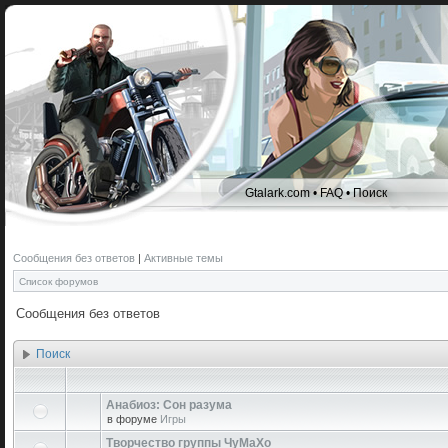
Gtalark.com
•
FAQ
•
Поиск
Сообщения без ответов
|
Активные темы
Список форумов
Сообщения без ответов
Поиск
Анабиоз: Сон разума
в форуме
Игры
Творчество группы ЧуМаХо