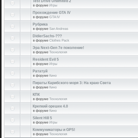
Test Drive Unlimited 2
в форуме
Игры
Прохождение GTA IV
в форуме
GTA IV
Рубрика
в форуме
San Andreas
DidierSachs-???
в форуме
Clothes Pack
Эра Next-Gen 7е поколение!
в форуме
Технология
Resident Evil 5
в форуме
Игры
Рататуй
в форуме
Кино
Пираты Карибского моря 3: На краю Света
в форуме
Кино
КПК
в форуме
Технология
Крепкий орешек 4.0
в форуме
Кино
Silent Hill 5
в форуме
Игры
Коммуникаторы и GPS!
в форуме
Технология