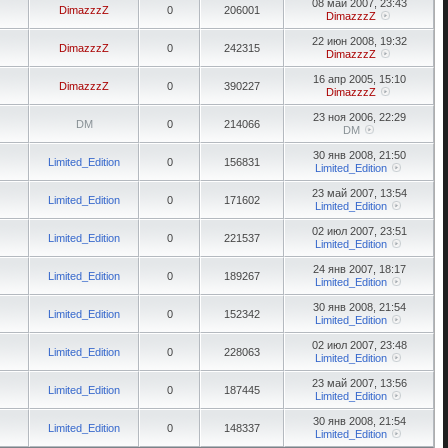
08 май 2007, 23:43
DimazzzZ
0
206001
DimazzzZ
22 июн 2008, 19:32
DimazzzZ
0
242315
DimazzzZ
16 апр 2005, 15:10
DimazzzZ
0
390227
DimazzzZ
23 ноя 2006, 22:29
DM
0
214066
DM
30 янв 2008, 21:50
Limited_Edition
0
156831
Limited_Edition
23 май 2007, 13:54
Limited_Edition
0
171602
Limited_Edition
02 июл 2007, 23:51
Limited_Edition
0
221537
Limited_Edition
24 янв 2007, 18:17
Limited_Edition
0
189267
Limited_Edition
30 янв 2008, 21:54
Limited_Edition
0
152342
Limited_Edition
02 июл 2007, 23:48
Limited_Edition
0
228063
Limited_Edition
23 май 2007, 13:56
Limited_Edition
0
187445
Limited_Edition
30 янв 2008, 21:54
Limited_Edition
0
148337
Limited_Edition