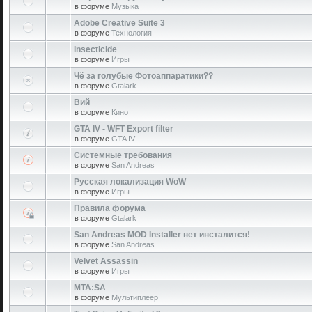
в форуме
Музыка
Adobe Creative Suite 3
в форуме
Технология
Insecticide
в форуме
Игры
Чё за голубые Фотоаппаратики??
в форуме
Gtalark
Вий
в форуме
Кино
GTA IV - WFT Export filter
в форуме
GTA IV
Системные требования
в форуме
San Andreas
Русская локализация WoW
в форуме
Игры
Правила форума
в форуме
Gtalark
San Andreas MOD Installer нет инсталится!
в форуме
San Andreas
Velvet Assassin
в форуме
Игры
MTA:SA
в форуме
Мультиплеер