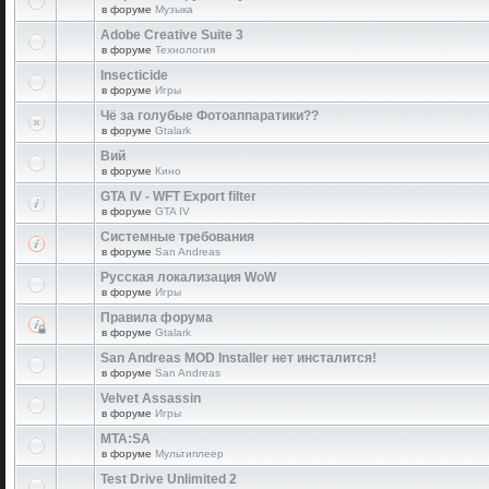
в форуме
Музыка
Adobe Creative Suite 3
в форуме
Технология
Insecticide
в форуме
Игры
Чё за голубые Фотоаппаратики??
в форуме
Gtalark
Вий
в форуме
Кино
GTA IV - WFT Export filter
в форуме
GTA IV
Системные требования
в форуме
San Andreas
Русская локализация WoW
в форуме
Игры
Правила форума
в форуме
Gtalark
San Andreas MOD Installer нет инсталится!
в форуме
San Andreas
Velvet Assassin
в форуме
Игры
MTA:SA
в форуме
Мультиплеер
Test Drive Unlimited 2