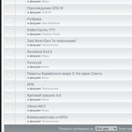
в форуме
Игры
Прохождение GTA IV
в форуме
GTA IV
Рубрика
в форуме
San Andreas
DidierSachs-???
в форуме
Clothes Pack
Эра Next-Gen 7е поколение!
в форуме
Технология
Resident Evil 5
в форуме
Игры
Рататуй
в форуме
Кино
Пираты Карибского моря 3: На краю Света
в форуме
Кино
КПК
в форуме
Технология
Крепкий орешек 4.0
в форуме
Кино
Silent Hill 5
в форуме
Игры
Коммуникаторы и GPS!
в форуме
Технология
Показать сообщения за:
Поле сор