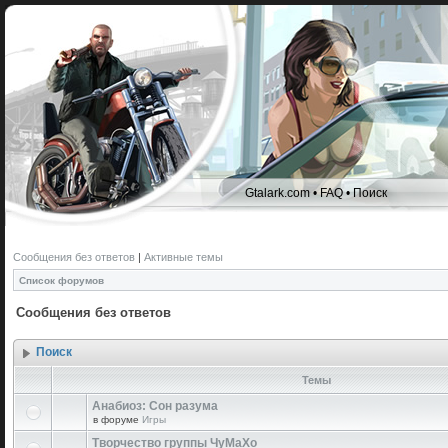
Gtalark.com
•
FAQ
•
Поиск
Сообщения без ответов
|
Активные темы
Список форумов
Сообщения без ответов
Поиск
Темы
Анабиоз: Сон разума
в форуме
Игры
Творчество группы ЧуМаХо