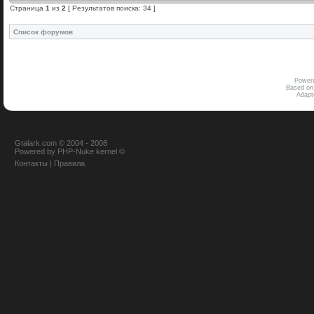
Страница
1
из
2
[ Результатов поиска: 34 ]
Список форумов
Power
Based on
Adap
Gtalark.com © 2004 - 2008
Powered
by
PHP-Nuke
kernel
©
Контакты
|
Правила