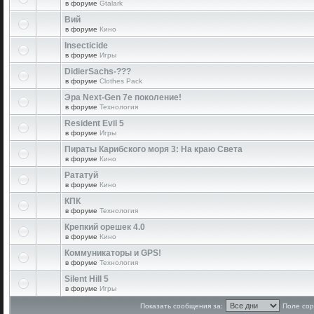
в форуме
Gtalark
Вий
в форуме
Кино
Insecticide
в форуме
Игры
DidierSachs-???
в форуме
Clothes Pack
Эра Next-Gen 7е поколение!
в форуме
Технология
Resident Evil 5
в форуме
Игры
Пираты Карибского моря 3: На краю Света
в форуме
Кино
Рататуй
в форуме
Кино
КПК
в форуме
Технология
Крепкий орешек 4.0
в форуме
Кино
Коммуникаторы и GPS!
в форуме
Технология
Silent Hill 5
в форуме
Игры
Показать сообщения за:
Поле сор