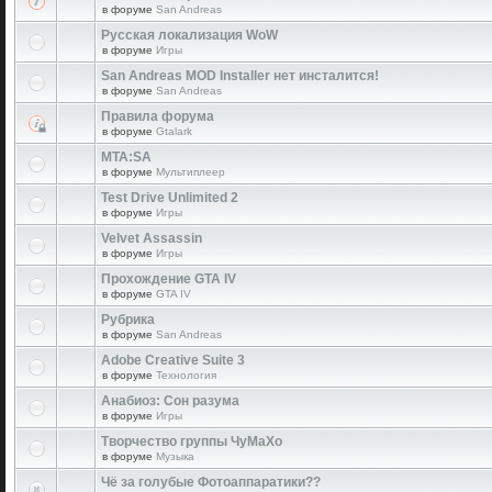
в форуме
San Andreas
Русская локализация WoW
в форуме
Игры
San Andreas MOD Installer нет инсталится!
в форуме
San Andreas
Правила форума
в форуме
Gtalark
MTA:SA
в форуме
Мультиплеер
Test Drive Unlimited 2
в форуме
Игры
Velvet Assassin
в форуме
Игры
Прохождение GTA IV
в форуме
GTA IV
Рубрика
в форуме
San Andreas
Adobe Creative Suite 3
в форуме
Технология
Анабиоз: Сон разума
в форуме
Игры
Творчество группы ЧуМаХо
в форуме
Музыка
Чё за голубые Фотоаппаратики??