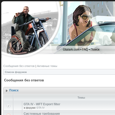
Gtalark.com
•
FAQ
•
Поиск
Сообщения без ответов
|
Активные темы
Список форумов
Сообщения без ответов
Поиск
Темы
GTA IV - WFT Export filter
в форуме
GTA IV
Системные требования