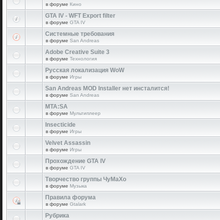
в форуме
Кино
GTA IV - WFT Export filter
в форуме
GTA IV
Системные требования
в форуме
San Andreas
Adobe Creative Suite 3
в форуме
Технология
Русская локализация WoW
в форуме
Игры
San Andreas MOD Installer нет инсталится!
в форуме
San Andreas
MTA:SA
в форуме
Мультиплеер
Insecticide
в форуме
Игры
Velvet Assassin
в форуме
Игры
Прохождение GTA IV
в форуме
GTA IV
Творчество группы ЧуМаХо
в форуме
Музыка
Правила форума
в форуме
Gtalark
Рубрика