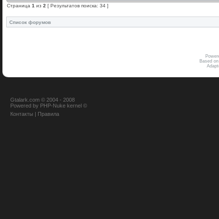
Страница
1
из
2
[ Результатов поиска: 34 ]
Список форумов
Power
Based on
Adap
Gtalark.com © 2004 - 2008
Powered
by
PHP-Nuke
kernel
©
Контакты
|
Правила