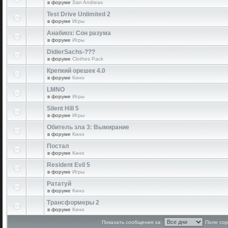
в форуме
San Andreas
Test Drive Unlimited 2
в форуме
Игры
Анабиоз: Сон разума
в форуме
Игры
DidierSachs-???
в форуме
Clothes Pack
Крепкий орешек 4.0
в форуме
Кино
LMNO
в форуме
Игры
Silent Hill 5
в форуме
Игры
Обитель зла 3: Вымирание
в форуме
Кино
Постал
в форуме
Кино
Resident Evil 5
в форуме
Игры
Рататуй
в форуме
Кино
Трансформеры 2
в форуме
Кино
Показать сообщения за:
Поле сор