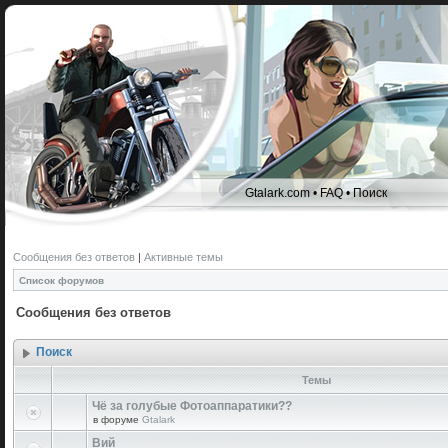
Gtalark.com
•
FAQ
•
Поиск
Сообщения без ответов
|
Активные темы
Список форумов
Сообщения без ответов
Поиск
Темы
Чё за голубые Фотоаппаратики??
в форуме
Gtalark
Вий