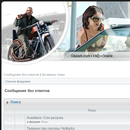
Gtalark.com
•
FAQ
•
Поиск
Сообщения без ответов
|
Активные темы
Список форумов
Сообщения без ответов
Поиск
Темы
Анабиоз: Сон разума
в форуме
Игры
Творчество группы ЧуМаХо