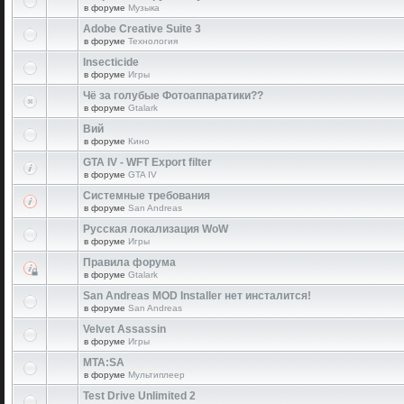
в форуме
Музыка
Adobe Creative Suite 3
в форуме
Технология
Insecticide
в форуме
Игры
Чё за голубые Фотоаппаратики??
в форуме
Gtalark
Вий
в форуме
Кино
GTA IV - WFT Export filter
в форуме
GTA IV
Системные требования
в форуме
San Andreas
Русская локализация WoW
в форуме
Игры
Правила форума
в форуме
Gtalark
San Andreas MOD Installer нет инсталится!
в форуме
San Andreas
Velvet Assassin
в форуме
Игры
MTA:SA
в форуме
Мультиплеер
Test Drive Unlimited 2