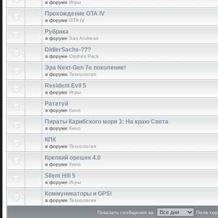
в форуме
Игры
Прохождение GTA IV
в форуме
GTA IV
Рубрика
в форуме
San Andreas
DidierSachs-???
в форуме
Clothes Pack
Эра Next-Gen 7е поколение!
в форуме
Технология
Resident Evil 5
в форуме
Игры
Рататуй
в форуме
Кино
Пираты Карибского моря 3: На краю Света
в форуме
Кино
КПК
в форуме
Технология
Крепкий орешек 4.0
в форуме
Кино
Silent Hill 5
в форуме
Игры
Коммуникаторы и GPS!
в форуме
Технология
Показать сообщения за:
Поле сор