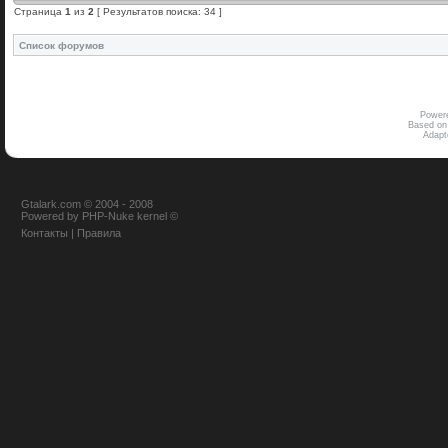
Страница
1
из
2
[ Результатов поиска: 34 ]
Список форумов
Power
Based on
Adap
Gtalark.com © 2004 - 2008
Powered
by
PHP-Nuke
kernel
©
Контакты
|
Правила