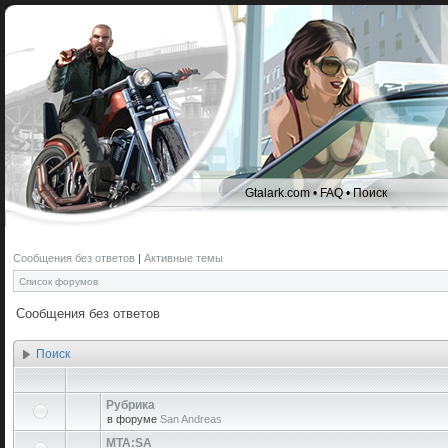
Gtalark.com
•
FAQ
•
Поиск
Сообщения без ответов
|
Активные темы
Список форумов
Сообщения без ответов
Поиск
Рубрика
в форуме
San Andreas
MTA:SA