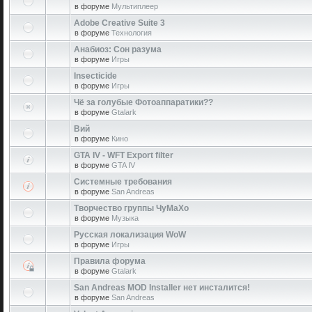
в форуме
Мультиплеер
Adobe Creative Suite 3
в форуме
Технология
Анабиоз: Сон разума
в форуме
Игры
Insecticide
в форуме
Игры
Чё за голубые Фотоаппаратики??
в форуме
Gtalark
Вий
в форуме
Кино
GTA IV - WFT Export filter
в форуме
GTA IV
Системные требования
в форуме
San Andreas
Творчество группы ЧуМаХо
в форуме
Музыка
Русская локализация WoW
в форуме
Игры
Правила форума
в форуме
Gtalark
San Andreas MOD Installer нет инсталится!
в форуме
San Andreas