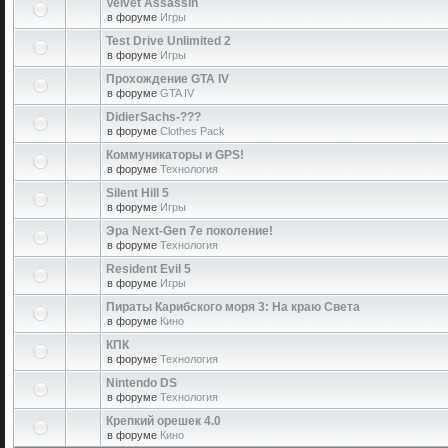
Velvet Assassin
в форуме
Игры
Test Drive Unlimited 2
в форуме
Игры
Прохождение GTA IV
в форуме
GTA IV
DidierSachs-???
в форуме
Clothes Pack
Коммуникаторы и GPS!
в форуме
Технология
Silent Hill 5
в форуме
Игры
Эра Next-Gen 7е поколение!
в форуме
Технология
Resident Evil 5
в форуме
Игры
Пираты Карибского моря 3: На краю Света
в форуме
Кино
КПК
в форуме
Технология
Nintendo DS
в форуме
Технология
Крепкий орешек 4.0
в форуме
Кино