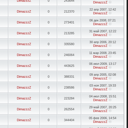
DimazzzZ
0
243644
DimazzzZ
22 апр 2007, 12:42
DimazzzZ
0
212370
DimazzzZ
06 дек 2008, 07:21
DimazzzZ
0
273401
DimazzzZ
31 май 2007, 12:22
DimazzzZ
0
213285
DimazzzZ
30 апр 2006, 20:12
DimazzzZ
0
335580
DimazzzZ
11 мар 2008, 23:45
DimazzzZ
0
246064
DimazzzZ
06 июл 2009, 13:17
DimazzzZ
0
443625
DimazzzZ
09 апр 2005, 02:08
DimazzzZ
0
388331
DimazzzZ
03 ноя 2007, 19:33
DimazzzZ
0
238586
DimazzzZ
04 июл 2008, 15:51
DimazzzZ
0
223284
DimazzzZ
29 май 2007, 20:25
DimazzzZ
0
262554
DimazzzZ
05 фев 2006, 14:54
DimazzzZ
0
344404
DimazzzZ