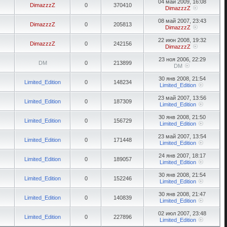
04 май 2009, 16:08
DimazzzZ
0
370410
DimazzzZ
08 май 2007, 23:43
DimazzzZ
0
205813
DimazzzZ
22 июн 2008, 19:32
DimazzzZ
0
242156
DimazzzZ
23 ноя 2006, 22:29
DM
0
213899
DM
30 янв 2008, 21:54
Limited_Edition
0
148234
Limited_Edition
23 май 2007, 13:56
Limited_Edition
0
187309
Limited_Edition
30 янв 2008, 21:50
Limited_Edition
0
156729
Limited_Edition
23 май 2007, 13:54
Limited_Edition
0
171448
Limited_Edition
24 янв 2007, 18:17
Limited_Edition
0
189057
Limited_Edition
30 янв 2008, 21:54
Limited_Edition
0
152246
Limited_Edition
30 янв 2008, 21:47
Limited_Edition
0
140839
Limited_Edition
02 июл 2007, 23:48
Limited_Edition
0
227896
Limited_Edition