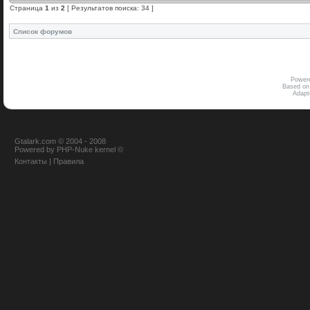
Страница
1
из
2
[ Результатов поиска: 34 ]
Список форумов
Power
Based on
Adap
Gtalark.com © 2004 - 2008
Powered
by
PHP-Nuke
kernel
©
Контакты
|
Правила