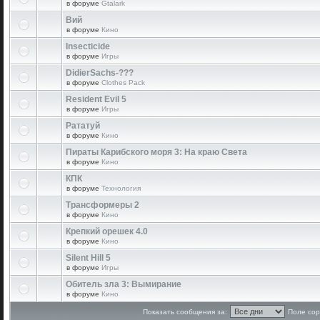
в форуме
Gtalark
Вий
в форуме
Кино
Insecticide
в форуме
Игры
DidierSachs-???
в форуме
Clothes Pack
Resident Evil 5
в форуме
Игры
Рататуй
в форуме
Кино
Пираты Карибского моря 3: На краю Света
в форуме
Кино
КПК
в форуме
Технология
Трансформеры 2
в форуме
Кино
Крепкий орешек 4.0
в форуме
Кино
Silent Hill 5
в форуме
Игры
Обитель зла 3: Вымирание
в форуме
Кино
Показать сообщения за:
Поле сор