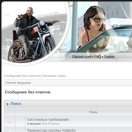
Gtalark.com
•
FAQ
•
Поиск
Сообщения без ответов
|
Активные темы
Список форумов
Сообщения без ответов
Поиск
Темы
Системные требования
в форуме
San Andreas
Творчество группы ЧуМаХо