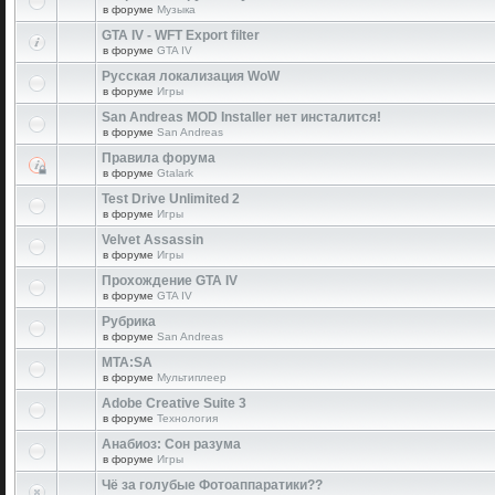
в форуме
Музыка
GTA IV - WFT Export filter
в форуме
GTA IV
Русская локализация WoW
в форуме
Игры
San Andreas MOD Installer нет инсталится!
в форуме
San Andreas
Правила форума
в форуме
Gtalark
Test Drive Unlimited 2
в форуме
Игры
Velvet Assassin
в форуме
Игры
Прохождение GTA IV
в форуме
GTA IV
Рубрика
в форуме
San Andreas
MTA:SA
в форуме
Мультиплеер
Adobe Creative Suite 3
в форуме
Технология
Анабиоз: Сон разума
в форуме
Игры
Чё за голубые Фотоаппаратики??