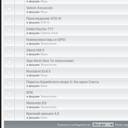
в форуме
Игры
Velvet Assassin
в форуме
Игры
Прохождение GTA IV
в форуме
GTA IV
DidierSachs-???
в форуме
Clothes Pack
Коммуникаторы и GPS!
в форуме
Технология
Silent Hill 5
в форуме
Игры
Эра Next-Gen 7е поколение!
в форуме
Технология
Resident Evil 5
в форуме
Игры
Пираты Карибского моря 3: На краю Света
в форуме
Кино
КПК
в форуме
Технология
Nintendo DS
в форуме
Технология
Крепкий орешек 4.0
в форуме
Кино
Показать сообщения за:
Поле сор