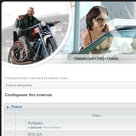
Gtalark.com
•
FAQ
•
Поиск
Сообщения без ответов
|
Активные темы
Список форумов
Сообщения без ответов
Поиск
Темы
Рубрика
в форуме
San Andreas
MTA:SA