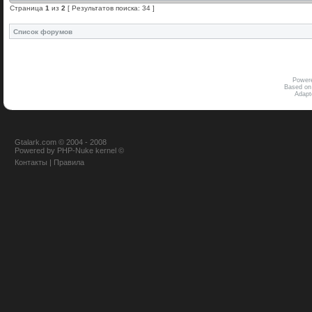
Страница
1
из
2
[ Результатов поиска: 34 ]
Список форумов
Power
Based on
Adap
Gtalark.com © 2004 - 2008
Powered
by
PHP-Nuke
kernel
©
Контакты
|
Правила