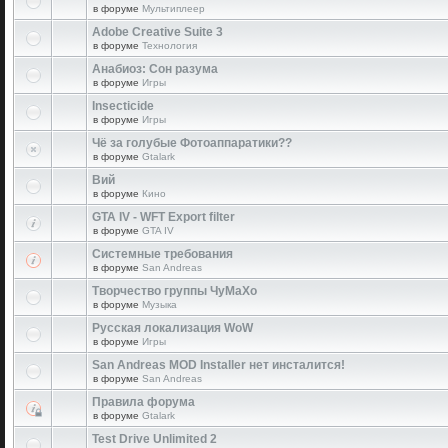
в форуме
Мультиплеер
Adobe Creative Suite 3
в форуме
Технология
Анабиоз: Сон разума
в форуме
Игры
Insecticide
в форуме
Игры
Чё за голубые Фотоаппаратики??
в форуме
Gtalark
Вий
в форуме
Кино
GTA IV - WFT Export filter
в форуме
GTA IV
Системные требования
в форуме
San Andreas
Творчество группы ЧуМаХо
в форуме
Музыка
Русская локализация WoW
в форуме
Игры
San Andreas MOD Installer нет инсталится!
в форуме
San Andreas
Правила форума
в форуме
Gtalark
Test Drive Unlimited 2