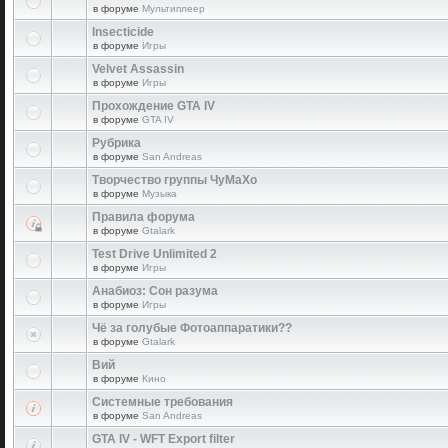
в форуме
Мультиплеер
Insecticide
в форуме
Игры
Velvet Assassin
в форуме
Игры
Прохождение GTA IV
в форуме
GTA IV
Рубрика
в форуме
San Andreas
Творчество группы ЧуМаХо
в форуме
Музыка
Правила форума
в форуме
Gtalark
Test Drive Unlimited 2
в форуме
Игры
Анабиоз: Сон разума
в форуме
Игры
Чё за голубые Фотоаппаратики??
в форуме
Gtalark
Вий
в форуме
Кино
Системные требования
в форуме
San Andreas
GTA IV - WFT Export filter