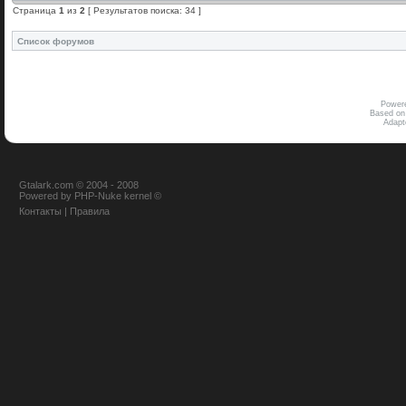
Страница
1
из
2
[ Результатов поиска: 34 ]
Список форумов
Power
Based on
Adap
Gtalark.com © 2004 - 2008
Powered
by
PHP-Nuke
kernel
©
Контакты
|
Правила