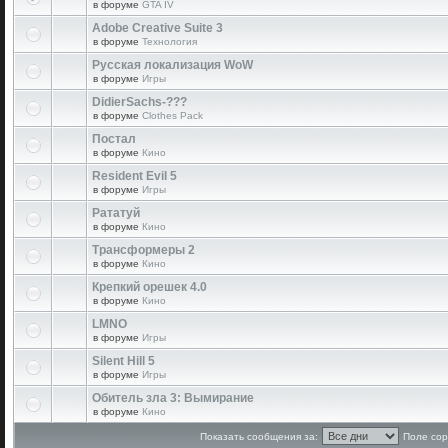
в форуме
GTA IV
Adobe Creative Suite 3
в форуме
Технология
Русская локализация WoW
в форуме
Игры
DidierSachs-???
в форуме
Clothes Pack
Постал
в форуме
Кино
Resident Evil 5
в форуме
Игры
Рататуй
в форуме
Кино
Трансформеры 2
в форуме
Кино
Крепкий орешек 4.0
в форуме
Кино
LMNO
в форуме
Игры
Silent Hill 5
в форуме
Игры
Обитель зла 3: Вымирание
в форуме
Кино
Показать сообщения за:
Поле сор