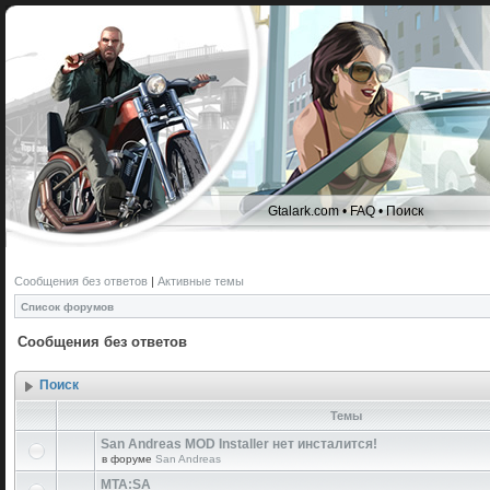
Gtalark.com
•
FAQ
•
Поиск
Сообщения без ответов
|
Активные темы
Список форумов
Сообщения без ответов
Поиск
Темы
San Andreas MOD Installer нет инсталится!
в форуме
San Andreas
MTA:SA