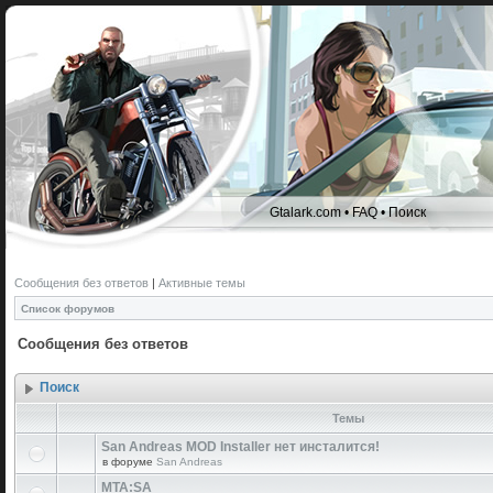
Gtalark.com
•
FAQ
•
Поиск
Сообщения без ответов
|
Активные темы
Список форумов
Сообщения без ответов
Поиск
Темы
San Andreas MOD Installer нет инсталится!
в форуме
San Andreas
MTA:SA