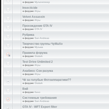
в форуме
Мультиплеер
Insecticide
в форуме
Игры
Velvet Assassin
в форуме
Игры
Прохождение GTA IV
в форуме
GTA IV
Рубрика
в форуме
San Andreas
Творчество группы ЧуМаХо
в форуме
Музыка
Правила форума
в форуме
Gtalark
Test Drive Unlimited 2
в форуме
Игры
Анабиоз: Сон разума
в форуме
Игры
Чё за голубые Фотоаппаратики??
в форуме
Gtalark
Вий
в форуме
Кино
Системные требования
в форуме
San Andreas
GTA IV - WFT Export filter