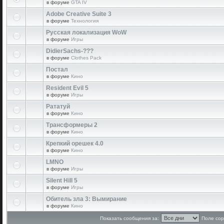
в форуме
GTA IV
Adobe Creative Suite 3
в форуме
Технология
Русская локализация WoW
в форуме
Игры
DidierSachs-???
в форуме
Clothes Pack
Постал
в форуме
Кино
Resident Evil 5
в форуме
Игры
Рататуй
в форуме
Кино
Трансформеры 2
в форуме
Кино
Крепкий орешек 4.0
в форуме
Кино
LMNO
в форуме
Игры
Silent Hill 5
в форуме
Игры
Обитель зла 3: Вымирание
в форуме
Кино
Показать сообщения за:
Поле сор