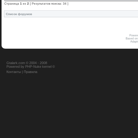
Страница
1
из
2
[ Результатов поиска: 34 ]
Список форумов
Power
Based on
Adap
Gtalark.com © 2004 - 2008
Powered
by
PHP-Nuke
kernel
©
Контакты
|
Правила