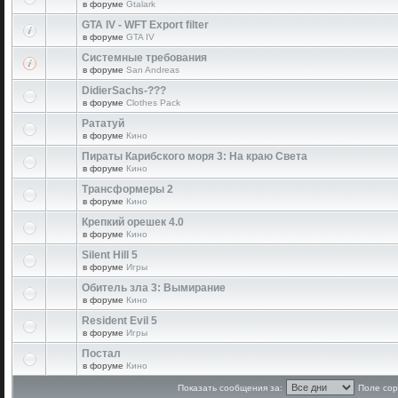
в форуме
Gtalark
GTA IV - WFT Export filter
в форуме
GTA IV
Системные требования
в форуме
San Andreas
DidierSachs-???
в форуме
Clothes Pack
Рататуй
в форуме
Кино
Пираты Карибского моря 3: На краю Света
в форуме
Кино
Трансформеры 2
в форуме
Кино
Крепкий орешек 4.0
в форуме
Кино
Silent Hill 5
в форуме
Игры
Обитель зла 3: Вымирание
в форуме
Кино
Resident Evil 5
в форуме
Игры
Постал
в форуме
Кино
Показать сообщения за:
Поле сор