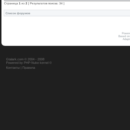
Страница
1
из
2
[ Результатов поиска: 34 ]
Список форумов
Power
Based on
Adap
Gtalark.com © 2004 - 2008
Powered
by
PHP-Nuke
kernel
©
Контакты
|
Правила