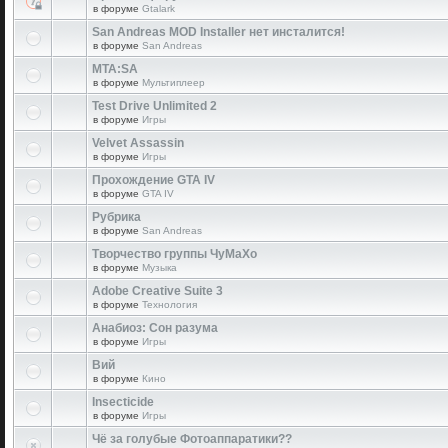
в форуме
Gtalark
San Andreas MOD Installer нет инсталится!
в форуме
San Andreas
MTA:SA
в форуме
Мультиплеер
Test Drive Unlimited 2
в форуме
Игры
Velvet Assassin
в форуме
Игры
Прохождение GTA IV
в форуме
GTA IV
Рубрика
в форуме
San Andreas
Творчество группы ЧуМаХо
в форуме
Музыка
Adobe Creative Suite 3
в форуме
Технология
Анабиоз: Сон разума
в форуме
Игры
Вий
в форуме
Кино
Insecticide
в форуме
Игры
Чё за голубые Фотоаппаратики??