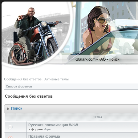
Gtalark.com
•
FAQ
•
Поиск
Сообщения без ответов
|
Активные темы
Список форумов
Сообщения без ответов
Поиск
Темы
Русская локализация WoW
в форуме
Игры
Правила форума