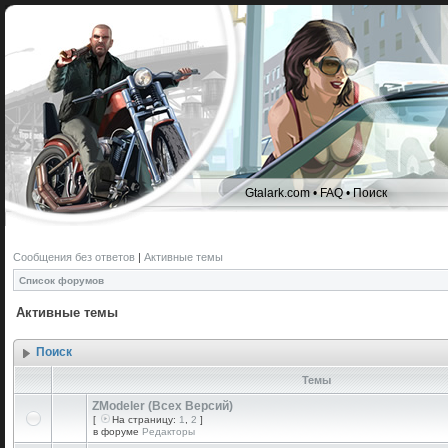
Gtalark.com
•
FAQ
•
Поиск
Сообщения без ответов
|
Активные темы
Список форумов
Активные темы
Поиск
Темы
ZModeler (Всех Версий)
[
На страницу:
1
,
2
]
в форуме
Редакторы