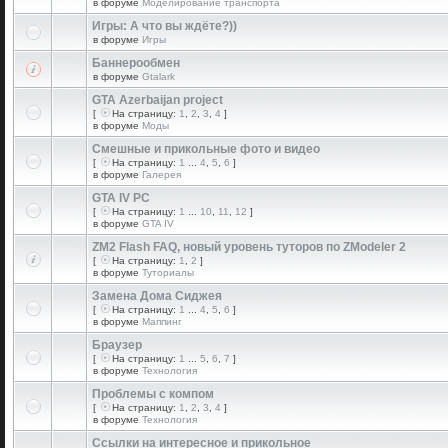
в форуме
Моделирование транспорта
Игры: А что вы ждёте?))
в форуме
Игры
Баннерообмен
в форуме
Gtalark
GTA Azerbaijan project
[
На страницу:
1
,
2
,
3
,
4
]
в форуме
Моды
Смешные и прикольные фото и видео
[
На страницу:
1
...
4
,
5
,
6
]
в форуме
Галерея
GTA IV PC
[
На страницу:
1
...
10
,
11
,
12
]
в форуме
GTA IV
ZM2 Flash FAQ, новый уровень туторов по ZModeler 2
[
На страницу:
1
,
2
]
в форуме
Туториалы
Замена Дома Сиджея
[
На страницу:
1
...
4
,
5
,
6
]
в форуме
Маппинг
Браузер
[
На страницу:
1
...
5
,
6
,
7
]
в форуме
Технология
Проблемы с компом
[
На страницу:
1
,
2
,
3
,
4
]
в форуме
Технология
Ссылки на интересное и прикольное