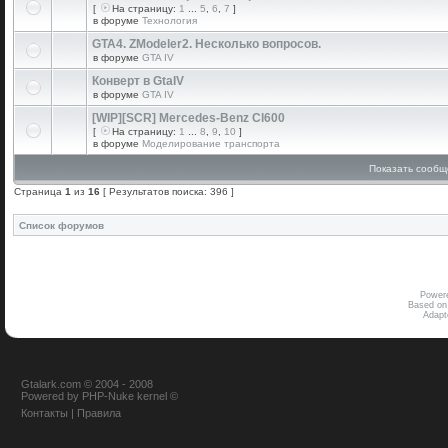
[
На страницу:
1
...
5
,
6
,
7
]
в форуме
Технология
GTA4. ZModeler2. Несколько вопросов.
в форуме
GTA IV
Конверт в GtaIV
в форуме
GTA IV
[WIP][SCR] Mercedes-Benz Cl600
[
На страницу:
1
...
8
,
9
,
10
]
в форуме
Моделирование транспорта
Показать сообщ
Страница
1
из
16
[ Результатов поиска: 396 ]
Список форумов
Power
Based on
Adap
Gtalark.com © 2004 - 2008
Powered
by
PHP-Nuke
kernel
©
Контакты
|
Правила