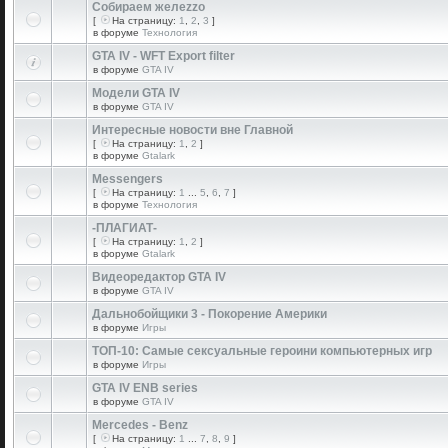
Собираем желеzzо
[
На страницу:
1
,
2
,
3
]
в форуме
Технология
GTA IV - WFT Export filter
в форуме
GTA IV
Модели GTA IV
в форуме
GTA IV
Интересные новости вне Главной
[
На страницу:
1
,
2
]
в форуме
Gtalark
Messengers
[
На страницу:
1
...
5
,
6
,
7
]
в форуме
Технология
-ПЛАГИАТ-
[
На страницу:
1
,
2
]
в форуме
Gtalark
Видеоредактор GTA IV
в форуме
GTA IV
Дальнобойщики 3 - Покорение Америки
в форуме
Игры
ТОП-10: Самые сексуальные героини компьютерных игр
в форуме
Игры
GTA IV ENB series
в форуме
GTA IV
Mercedes - Benz
[
На страницу:
1
...
7
,
8
,
9
]