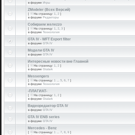
в форуме
Игры
ZModeler (Всех Версий)
[
На страницу:
1
,
2
]
в форуме
Редакторы
Собираем желеzzо
[
На страницу:
1
,
2
,
3
]
в форуме
Технология
GTA IV - WFT Export filter
в форуме
GTA IV
Модели GTA IV
в форуме
GTA IV
Интересные новости вне Главной
[
На страницу:
1
,
2
]
в форуме
Gtalark
Messengers
[
На страницу:
1
...
5
,
6
,
7
]
в форуме
Технология
-ПЛАГИАТ-
[
На страницу:
1
,
2
]
в форуме
Gtalark
Видеоредактор GTA IV
в форуме
GTA IV
GTA IV ENB series
в форуме
GTA IV
Mercedes - Benz
[
На страницу:
1
...
7
,
8
,
9
]