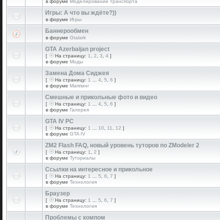
в форуме
Моделирование транспорта
Игры: А что вы ждёте?))
в форуме
Игры
Баннерообмен
в форуме
Gtalark
GTA Azerbaijan project
[
На страницу:
1
,
2
,
3
,
4
]
в форуме
Моды
Замена Дома Сиджея
[
На страницу:
1
...
4
,
5
,
6
]
в форуме
Маппинг
Смешные и прикольные фото и видео
[
На страницу:
1
...
4
,
5
,
6
]
в форуме
Галерея
GTA IV PC
[
На страницу:
1
...
10
,
11
,
12
]
в форуме
GTA IV
ZM2 Flash FAQ, новый уровень туторов по ZModeler 2
[
На страницу:
1
,
2
]
в форуме
Туториалы
Ссылки на интересное и прикольное
[
На страницу:
1
...
5
,
6
,
7
]
в форуме
Технология
Браузер
[
На страницу:
1
...
5
,
6
,
7
]
в форуме
Технология
Проблемы с компом