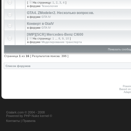
[
На страницу:
1
,
2
,
3
,
4
]
в форуме
Технология
GTA4. ZModeler2. Несколько вопросов.
в форуме
GTA IV
Конверт в GtaIV
в форуме
GTA IV
[WIP][SCR] Mercedes-Benz Cl600
[
На страницу:
1
...
8
,
9
,
10
]
в форуме
Моделирование транспорта
Показать сообщ
Страница
1
из
16
[ Результатов поиска: 396 ]
Список форумов
Power
Based on
Adap
Gtalark.com © 2004 - 2008
Powered
by
PHP-Nuke
kernel
©
Контакты
|
Правила