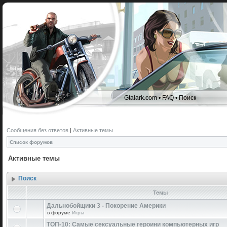
Gtalark.com
•
FAQ
•
Поиск
Сообщения без ответов
|
Активные темы
Список форумов
Активные темы
Поиск
Темы
Дальнобойщики 3 - Покорение Америки
в форуме
Игры
ТОП-10: Самые сексуальные героини компьютерных игр