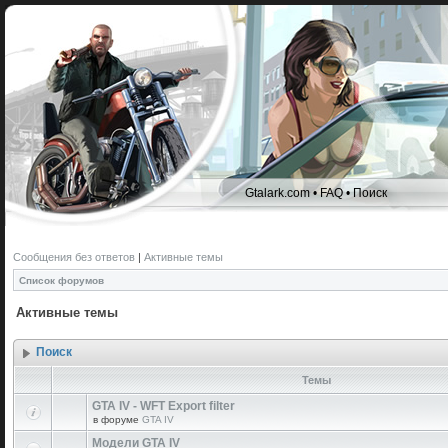
Gtalark.com
•
FAQ
•
Поиск
Сообщения без ответов
|
Активные темы
Список форумов
Активные темы
Поиск
Темы
GTA IV - WFT Export filter
в форуме
GTA IV
Модели GTA IV