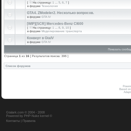
[
На страницу:
1
...
5
,
6
,
7
]
в форуме
Технология
GTA4. ZModeler2. Несколько вопросов.
в форуме
GTA IV
[WIP][SCR] Mercedes-Benz Cl600
[
На страницу:
1
...
8
,
9
,
10
]
в форуме
Моделирование транспорта
Конверт в GtaIV
в форуме
GTA IV
Показать сообщ
Страница
1
из
16
[ Результатов поиска: 396 ]
Список форумов
Power
Based on
Adap
Gtalark.com © 2004 - 2008
Powered
by
PHP-Nuke
kernel
©
Контакты
|
Правила