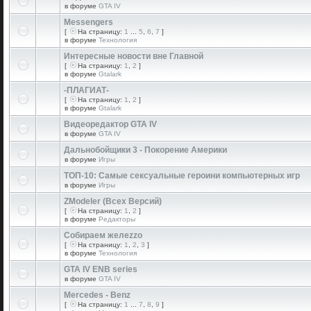
в форуме
GTA IV
Messengers
[
На страницу:
1
...
5
,
6
,
7
]
в форуме
Технология
Интересные новости вне Главной
[
На страницу:
1
,
2
]
в форуме
Gtalark
-ПЛАГИАТ-
[
На страницу:
1
,
2
]
в форуме
Gtalark
Видеоредактор GTA IV
в форуме
GTA IV
Дальнобойщики 3 - Покорение Америки
в форуме
Игры
ТОП-10: Самые сексуальные героини компьютерных игр
в форуме
Игры
ZModeler (Всех Версий)
[
На страницу:
1
,
2
]
в форуме
Редакторы
Собираем желеzzо
[
На страницу:
1
,
2
,
3
]
в форуме
Технология
GTA IV ENB series
в форуме
GTA IV
Mercedes - Benz
[
На страницу:
1
...
7
,
8
,
9
]