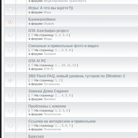
в форуме
Моделирование транспорта
Игры: А что вы ждёте?))
в форуме
Игры
Баннерообмен
в форуме
Gtalark
GTA Azerbaijan project
[
На страницу:
1
,
2
,
3
,
4
]
в форуме
Моды
Смешные и прикольные фото и видео
[
На страницу:
1
...
4
,
5
,
6
]
в форуме
Галерея
GTA IV PC
[
На страницу:
1
...
10
,
11
,
12
]
в форуме
GTA IV
ZM2 Flash FAQ, новый уровень туторов по ZModeler 2
[
На страницу:
1
,
2
]
в форуме
Туториалы
Замена Дома Сиджея
[
На страницу:
1
...
4
,
5
,
6
]
в форуме
Маппинг
Проблемы с компом
[
На страницу:
1
,
2
,
3
,
4
]
в форуме
Технология
Ссылки на интересное и прикольное
[
На страницу:
1
...
5
,
6
,
7
]
в форуме
Технология
Браузер