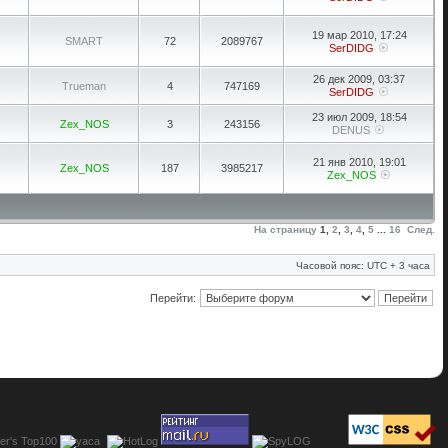
19 мар 2010, 17:24
SMART
72
2089767
SerDIDG
26 дек 2009, 03:37
Trueman
4
747169
SerDIDG
23 июл 2009, 18:54
Zex_NOS
3
243156
DENUS
21 янв 2010, 19:01
Zex_NOS
187
3985217
Zex_NOS
На страницу
1
,
2
,
3
,
4
,
5
...
16
След.
Часовой пояс: UTC + 3 часа
Перейти: