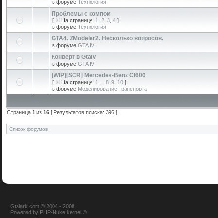
в форуме
Технология
Проблемы с компом
[
На страницу:
1
,
2
,
3
,
4
]
в форуме
Технология
GTA4. ZModeler2. Несколько вопросов.
в форуме
GTA IV
Конверт в GtaIV
в форуме
GTA IV
[WIP][SCR] Mercedes-Benz Cl600
[
На страницу:
1
...
8
,
9
,
10
]
в форуме
Моделирование транспорта
Страница
1
из
16
[ Результатов поиска: 396 ]
Список форумов
Gtalark.com © 2004 - 2008
Powered
by
PHP-Nuke
kernel
©