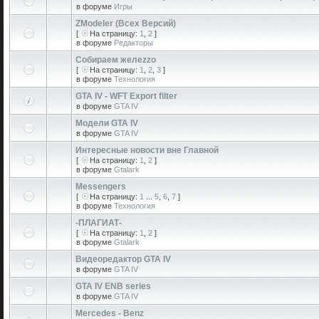
в форуме
Игры
ZModeler (Всех Версий)
[
На страницу:
1
,
2
]
в форуме
Редакторы
Собираем желеzzо
[
На страницу:
1
,
2
,
3
]
в форуме
Технология
GTA IV - WFT Export filter
в форуме
GTA IV
Модели GTA IV
в форуме
GTA IV
Интересные новости вне Главной
[
На страницу:
1
,
2
]
в форуме
Gtalark
Messengers
[
На страницу:
1
...
5
,
6
,
7
]
в форуме
Технология
-ПЛАГИАТ-
[
На страницу:
1
,
2
]
в форуме
Gtalark
Видеоредактор GTA IV
в форуме
GTA IV
GTA IV ENB series
в форуме
GTA IV
Mercedes - Benz