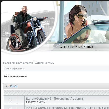
Gtalark.com
•
FAQ
•
Поиск
Сообщения без ответов
|
Активные темы
Список форумов
Активные темы
Поиск
Дальнобойщики 3 - Покорение Америки
в форуме
Игры
ТОП-10: Самые сексуальные героини компьютерных игр