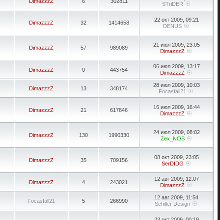
DimazzzZ
6
302811
STriDER
22 окт 2009, 09:21
DimazzzZ
32
1414658
DENUS
21 июл 2009, 23:05
DimazzzZ
57
989089
DimazzzZ
06 июл 2009, 13:17
DimazzzZ
0
443754
DimazzzZ
28 июл 2009, 10:03
DimazzzZ
13
348174
Focasfall21
16 июл 2009, 16:44
DimazzzZ
21
617846
DimazzzZ
24 июл 2009, 08:02
DimazzzZ
130
1990330
Zex_NOS
08 окт 2009, 23:05
DimazzzZ
35
709156
SerDIDG
12 авг 2009, 12:07
DimazzzZ
4
243021
DimazzzZ
12 авг 2009, 11:54
Focasfall21
5
266990
Schiller Design
23 окт 2009, 00:19