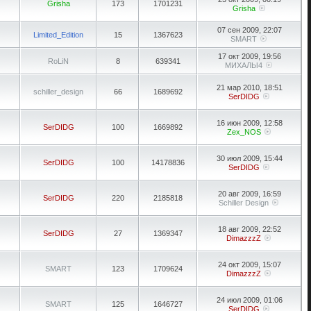
Grisha
173
1701231
Grisha
07 сен 2009, 22:07
Limited_Edition
15
1367623
SMART
17 окт 2009, 19:56
RoLiN
8
639341
МИХАЛЫ4
21 мар 2010, 18:51
schiller_design
66
1689692
SerDIDG
16 июн 2009, 12:58
SerDIDG
100
1669892
Zex_NOS
30 июл 2009, 15:44
SerDIDG
100
14178836
SerDIDG
20 авг 2009, 16:59
SerDIDG
220
2185818
Schiller Design
18 авг 2009, 22:52
SerDIDG
27
1369347
DimazzzZ
24 окт 2009, 15:07
SMART
123
1709624
DimazzzZ
24 июл 2009, 01:06
SMART
125
1646727
SerDIDG