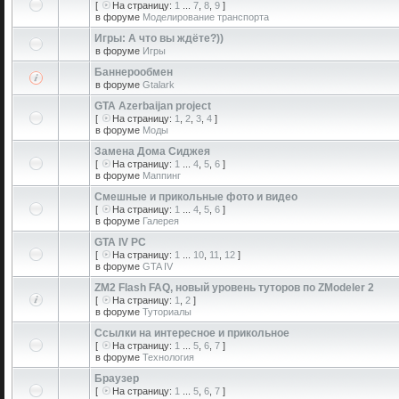
[
На страницу:
1
...
7
,
8
,
9
]
в форуме
Моделирование транспорта
Игры: А что вы ждёте?))
в форуме
Игры
Баннерообмен
в форуме
Gtalark
GTA Azerbaijan project
[
На страницу:
1
,
2
,
3
,
4
]
в форуме
Моды
Замена Дома Сиджея
[
На страницу:
1
...
4
,
5
,
6
]
в форуме
Маппинг
Смешные и прикольные фото и видео
[
На страницу:
1
...
4
,
5
,
6
]
в форуме
Галерея
GTA IV PC
[
На страницу:
1
...
10
,
11
,
12
]
в форуме
GTA IV
ZM2 Flash FAQ, новый уровень туторов по ZModeler 2
[
На страницу:
1
,
2
]
в форуме
Туториалы
Ссылки на интересное и прикольное
[
На страницу:
1
...
5
,
6
,
7
]
в форуме
Технология
Браузер
[
На страницу:
1
...
5
,
6
,
7
]