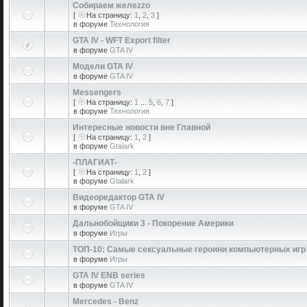
Собираем желеzzо
[
На страницу:
1
,
2
,
3
]
в форуме
Технология
GTA IV - WFT Export filter
в форуме
GTA IV
Модели GTA IV
в форуме
GTA IV
Messengers
[
На страницу:
1
...
5
,
6
,
7
]
в форуме
Технология
Интересные новости вне Главной
[
На страницу:
1
,
2
]
в форуме
Gtalark
-ПЛАГИАТ-
[
На страницу:
1
,
2
]
в форуме
Gtalark
Видеоредактор GTA IV
в форуме
GTA IV
Дальнобойщики 3 - Покорение Америки
в форуме
Игры
ТОП-10: Самые сексуальные героини компьютерных игр
в форуме
Игры
GTA IV ENB series
в форуме
GTA IV
Mercedes - Benz