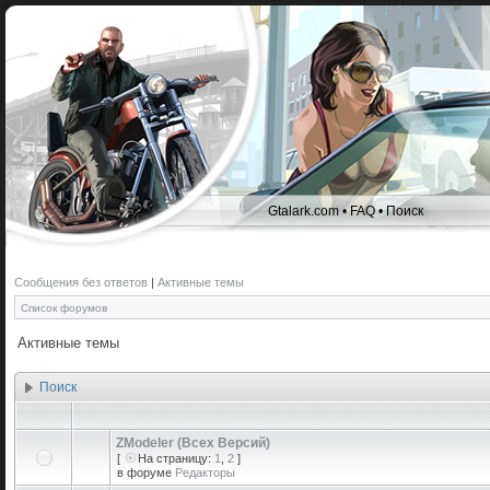
Gtalark.com
•
FAQ
•
Поиск
Сообщения без ответов
|
Активные темы
Список форумов
Активные темы
Поиск
ZModeler (Всех Версий)
[
На страницу:
1
,
2
]
в форуме
Редакторы