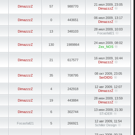
21 июл 2009, 23:05
DimazzzZ
57
988770
DimazzzZ
06 июл 2009, 13:17
DimazzzZ
0
443651
DimazzzZ
28 июл 2009, 10:03
DimazzzZ
13
348103
Focasfall21
24 июл 2009, 08:02
DimazzzZ
130
1989864
Zex_NOS
16 июл 2009, 16:44
DimazzzZ
21
617577
DimazzzZ
08 окт 2009, 23:05
DimazzzZ
35
708795
SerDIDG
12 авг 2009, 12:07
DimazzzZ
4
242918
DimazzzZ
28 июн 2009, 13:59
DimazzzZ
19
443884
DimazzzZ
13 июн 2009, 21:30
DimazzzZ
6
302744
STriDER
12 авг 2009, 11:54
Focasfall21
5
266921
Schiller Design
23 окт 2009, 00:19