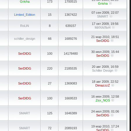
Grisha
173
1700515
Grisha
07 сен 2009, 22:07
Limited_Edition
15
1367422
SMART
17 окт 2009, 19:56
RoLiN
8
639157
МИХАЛЫ4
21 мар 2010, 18:51
schiller_design
66
1689276
SerDIDG
30 июл 2009, 15:44
SerDIDG
100
14178480
SerDIDG
20 авг 2009, 16:59
SerDIDG
220
2185535
Schiller Design
18 авг 2009, 22:52
SerDIDG
27
1369083
DimazzzZ
16 июн 2009, 12:58
SerDIDG
100
1669533
Zex_NOS
24 июл 2009, 01:06
SMART
125
1646389
SerDIDG
19 мар 2010, 17:24
SMART
72
2089193
SerDIDG