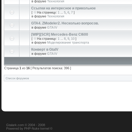
в форуме
Технология
Ссылки на интересное и прикольное
[
На страницу:
1
...
5
,
6
,
7
]
в форуме
Технология
GTA4. ZModeler2. Несколько вопросов.
в форуме
GTA IV
[WIP][SCR] Mercedes-Benz Cl600
[
На страницу:
1
...
8
,
9
,
10
]
в форуме
Моделирование транспорта
Конверт в GtaIV
в форуме
GTA IV
Страница
1
из
16
[ Результатов поиска: 396 ]
Список форумов
Gtalark.com © 2004 - 2008
Powered
by
PHP-Nuke
kernel
©