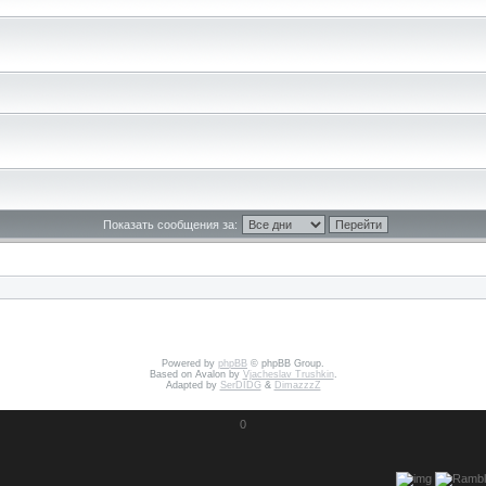
Показать сообщения за:
Powered by
phpBB
© phpBB Group.
Based on Avalon by
Vjacheslav Trushkin
.
Adapted by
SerDIDG
&
DimazzzZ
0