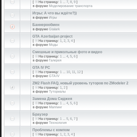
[
На страницу:
1
...
7
,
8
,
9
]
в форуме
Моделирование транспорта
Игры: А что вы ждёте?))
в форуме
Игры
Баннерообмен
в форуме
Gtalark
GTA Azerbaijan project
[
На страницу:
1
,
2
,
3
,
4
]
в форуме
Моды
Смешные и прикольные фото и видео
[
На страницу:
1
...
4
,
5
,
6
]
в форуме
Галерея
GTA IV PC
[
На страницу:
1
...
10
,
11
,
12
]
в форуме
GTA IV
ZM2 Flash FAQ, новый уровень туторов по ZModeler 2
[
На страницу:
1
,
2
]
в форуме
Туториалы
Замена Дома Сиджея
[
На страницу:
1
...
4
,
5
,
6
]
в форуме
Маппинг
Браузер
[
На страницу:
1
...
5
,
6
,
7
]
в форуме
Технология
Проблемы с компом
[
На страницу:
1
,
2
,
3
,
4
]