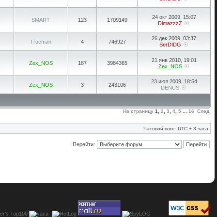
24 окт 2009, 15:07
SMART
123
1709149
DimazzzZ
26 дек 2009, 03:37
Trueman
4
746927
SerDIDG
21 янв 2010, 19:01
Zex_NOS
187
3984365
Zex_NOS
23 июл 2009, 18:54
Zex_NOS
3
243106
DENUS
На страницу
1
,
2
,
3
,
4
,
5
...
16
След.
Часовой пояс: UTC + 3 часа
Перейти: