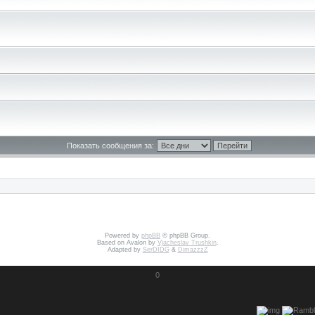
Показать сообщения за:
Powered by
phpBB
© phpBB Group.
Based on Avalon by
Vjacheslav Trushkin
.
Adapted by
SerDIDG
&
DimazzzZ
0