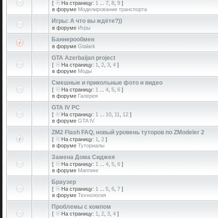
[
На страницу:
1
...
7
,
8
,
9
]
в форуме
Моделирование транспорта
Игры: А что вы ждёте?))
в форуме
Игры
Баннерообмен
в форуме
Gtalark
GTA Azerbaijan project
[
На страницу:
1
,
2
,
3
,
4
]
в форуме
Моды
Смешные и прикольные фото и видео
[
На страницу:
1
...
4
,
5
,
6
]
в форуме
Галерея
GTA IV PC
[
На страницу:
1
...
10
,
11
,
12
]
в форуме
GTA IV
ZM2 Flash FAQ, новый уровень туторов по ZModeler 2
[
На страницу:
1
,
2
]
в форуме
Туториалы
Замена Дома Сиджея
[
На страницу:
1
...
4
,
5
,
6
]
в форуме
Маппинг
Браузер
[
На страницу:
1
...
5
,
6
,
7
]
в форуме
Технология
Проблемы с компом
[
На страницу:
1
,
2
,
3
,
4
]