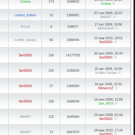
Grisha
173
1698632
Grisha
07 сен 2009, 22:07
Limited_Edition
15
1366961
SMART
17 окт 2009, 19:56
RoLiN
8
638677
МИХАЛЫ4
21 мар 2010, 18:51
schiller_design
66
1688446
SerDIDG
30 июл 2009, 15:44
SerDIDG
100
14177525
SerDIDG
20 авг 2009, 16:59
SerDIDG
220
2185034
Schiller Design
18 авг 2009, 22:52
SerDIDG
27
1368260
DimazzzZ
16 июн 2009, 12:58
SerDIDG
100
1668649
Zex_NOS
24 июл 2009, 01:06
SMART
125
1645564
SerDIDG
19 мар 2010, 17:24
SMART
72
2087970
SerDIDG