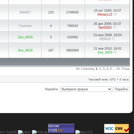
24 окт 2009, 15:07
SMART
123
1708093
DimazzzZ
26 дек 2009, 03:37
Trueman
4
746543
SerDIDG
23 июл 2009, 18:54
Zex_NOS
3
242990
DENUS
21 янв 2010, 19:01
Zex_NOS
187
3982909
Zex_NOS
На страницу
1
,
2
,
3
,
4
,
5
...
16
След.
Часовой пояс: UTC + 3 часа
Перейти: