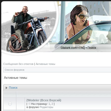
Gtalark.com
•
FAQ
•
Поиск
Сообщения без ответов
|
Активные темы
Список форумов
Активные темы
Поиск
ZModeler (Всех Версий)
[
На страницу:
1
,
2
]
в форуме
Редакторы