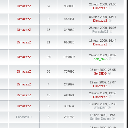
21 июл 2009, 23:05
DimazzzZ
57
988000
DimazzzZ
06 июл 2009, 13:17
DimazzzZ
0
443451
DimazzzZ
28 июл 2009, 10:03
DimazzzZ
13
347980
Focasfall21
16 июл 2009, 16:44
DimazzzZ
21
616826
DimazzzZ
24 июл 2009, 08:02
DimazzzZ
130
1988807
Zex_NOS
08 окт 2009, 23:05
DimazzzZ
35
707690
SerDIDG
12 авг 2009, 12:07
DimazzzZ
4
242697
DimazzzZ
28 июн 2009, 13:59
DimazzzZ
19
443624
DimazzzZ
13 июн 2009, 21:30
DimazzzZ
6
302634
STriDER
12 авг 2009, 11:54
Focasfall21
5
266785
Schiller Design
23 окт 2009, 00:19