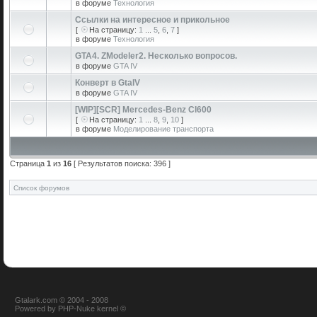
в форуме
Технология
Ссылки на интересное и прикольное
[
На страницу:
1
...
5
,
6
,
7
]
в форуме
Технология
GTA4. ZModeler2. Несколько вопросов.
в форуме
GTA IV
Конверт в GtaIV
в форуме
GTA IV
[WIP][SCR] Mercedes-Benz Cl600
[
На страницу:
1
...
8
,
9
,
10
]
в форуме
Моделирование транспорта
Страница
1
из
16
[ Результатов поиска: 396 ]
Список форумов
Gtalark.com © 2004 - 2008
Powered
by
PHP-Nuke
kernel
©