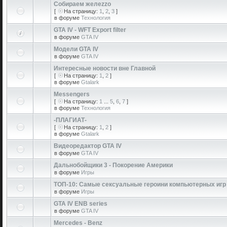
Собираем желеzzо
[
На страницу:
1
,
2
,
3
]
в форуме
Технология
GTA IV - WFT Export filter
в форуме
GTA IV
Модели GTA IV
в форуме
GTA IV
Интересные новости вне Главной
[
На страницу:
1
,
2
]
в форуме
Gtalark
Messengers
[
На страницу:
1
...
5
,
6
,
7
]
в форуме
Технология
-ПЛАГИАТ-
[
На страницу:
1
,
2
]
в форуме
Gtalark
Видеоредактор GTA IV
в форуме
GTA IV
Дальнобойщики 3 - Покорение Америки
в форуме
Игры
ТОП-10: Самые сексуальные героини компьютерных игр
в форуме
Игры
GTA IV ENB series
в форуме
GTA IV
Mercedes - Benz