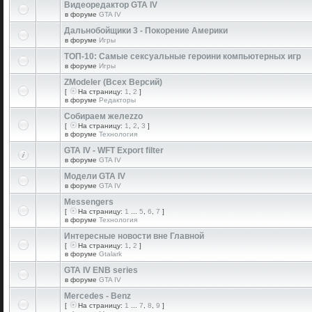
Видеоредактор GTA IV
в форуме
GTA IV
Дальнобойщики 3 - Покорение Америки
в форуме
Игры
ТОП-10: Самые сексуальные героини компьютерных игр
в форуме
Игры
ZModeler (Всех Версий)
[
На страницу:
1
,
2
]
в форуме
Редакторы
Собираем желеzzо
[
На страницу:
1
,
2
,
3
]
в форуме
Технология
GTA IV - WFT Export filter
в форуме
GTA IV
Модели GTA IV
в форуме
GTA IV
Messengers
[
На страницу:
1
...
5
,
6
,
7
]
в форуме
Технология
Интересные новости вне Главной
[
На страницу:
1
,
2
]
в форуме
Gtalark
GTA IV ENB series
в форуме
GTA IV
Mercedes - Benz
[
На страницу:
1
...
7
,
8
,
9
]