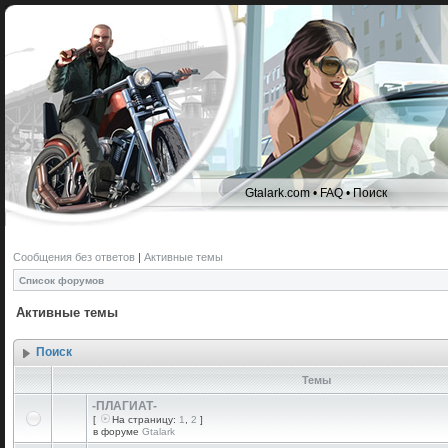
Gtalark.com
•
FAQ
•
Поиск
Сообщения без ответов
|
Активные темы
Список форумов
Активные темы
Поиск
Темы
-ПЛАГИАТ-
[
На страницу:
1
,
2
]
в форуме
Gtalark