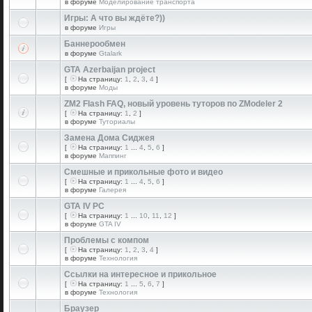
в форуме
Моделирование транспорта
Игры: А что вы ждёте?))
в форуме
Игры
Баннерообмен
в форуме
Gtalark
GTA Azerbaijan project
[
На страницу:
1
,
2
,
3
,
4
]
в форуме
Моды
ZM2 Flash FAQ, новый уровень туторов по ZModeler 2
[
На страницу:
1
,
2
]
в форуме
Туториалы
Замена Дома Сиджея
[
На страницу:
1
...
4
,
5
,
6
]
в форуме
Маппинг
Смешные и прикольные фото и видео
[
На страницу:
1
...
4
,
5
,
6
]
в форуме
Галерея
GTA IV PC
[
На страницу:
1
...
10
,
11
,
12
]
в форуме
GTA IV
Проблемы с компом
[
На страницу:
1
,
2
,
3
,
4
]
в форуме
Технология
Ссылки на интересное и прикольное
[
На страницу:
1
...
5
,
6
,
7
]
в форуме
Технология
Браузер