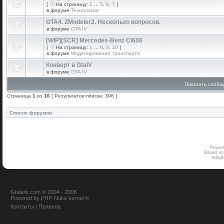
[
На страницу:
1
...
5
,
6
,
7
]
в форуме
Технология
GTA4. ZModeler2. Несколько вопросов.
в форуме
GTA IV
[WIP][SCR] Mercedes-Benz Cl600
[
На страницу:
1
...
8
,
9
,
10
]
в форуме
Моделирование транспорта
Конверт в GtaIV
в форуме
GTA IV
Показать сообщ
Страница
1
из
16
[ Результатов поиска: 396 ]
Список форумов
Power
Based on
Adap
Gtalark.com © 2004 - 2008
Powered
by
PHP-Nuke
kernel
©
Контакты
|
Правила