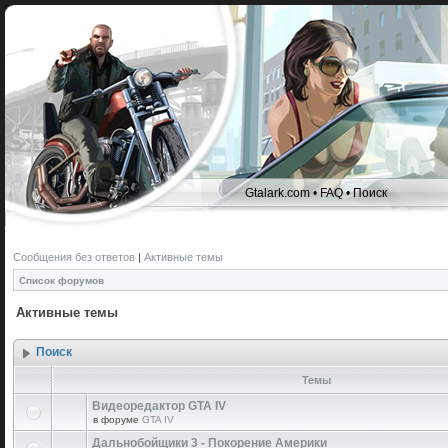
Gtalark.com
•
FAQ
•
Поиск
Сообщения без ответов
|
Активные темы
Список форумов
Активные темы
Поиск
Темы
Видеоредактор GTA IV
в форуме
GTA IV
Дальнобойщики 3 - Покорение Америки