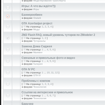
в форуме
Моделирование транспорта
Игры: А что вы ждёте?))
в форуме
Игры
Баннерообмен
в форуме
Gtalark
GTA Azerbaijan project
[
На страницу:
1
,
2
,
3
,
4
]
в форуме
Моды
ZM2 Flash FAQ, новый уровень туторов по ZModeler 2
[
На страницу:
1
,
2
]
в форуме
Туториалы
Замена Дома Сиджея
[
На страницу:
1
...
4
,
5
,
6
]
в форуме
Маппинг
Смешные и прикольные фото и видео
[
На страницу:
1
...
4
,
5
,
6
]
в форуме
Галерея
GTA IV PC
[
На страницу:
1
...
10
,
11
,
12
]
в форуме
GTA IV
Проблемы с компом
[
На страницу:
1
,
2
,
3
,
4
]
в форуме
Технология
Ссылки на интересное и прикольное
[
На страницу:
1
...
5
,
6
,
7
]
в форуме
Технология
Браузер