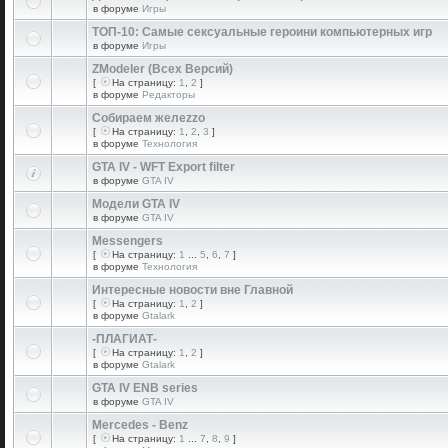
в форуме
Игры
ТОП-10: Самые сексуальные героини компьютерных игр
в форуме
Игры
ZModeler (Всех Версий)
[
На страницу:
1
,
2
]
в форуме
Редакторы
Собираем желеzzо
[
На страницу:
1
,
2
,
3
]
в форуме
Технология
GTA IV - WFT Export filter
в форуме
GTA IV
Модели GTA IV
в форуме
GTA IV
Messengers
[
На страницу:
1
...
5
,
6
,
7
]
в форуме
Технология
Интересные новости вне Главной
[
На страницу:
1
,
2
]
в форуме
Gtalark
-ПЛАГИАТ-
[
На страницу:
1
,
2
]
в форуме
Gtalark
GTA IV ENB series
в форуме
GTA IV
Mercedes - Benz
[
На страницу:
1
...
7
,
8
,
9
]