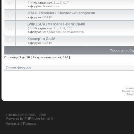
[
На страницу:
1
...
5
,
6
,
7
]
в форуме
Технология
GTA4. ZModeler2. Несколько вопросов.
в форуме
GTA IV
[WIP][SCR] Mercedes-Benz Cl600
[
На страницу:
1
...
8
,
9
,
10
]
в форуме
Моделирование транспорта
Конверт в GtaIV
в форуме
GTA IV
Показать сообщ
Страница
1
из
16
[ Результатов поиска: 396 ]
Список форумов
Power
Based on
Adap
Gtalark.com © 2004 - 2008
Powered
by
PHP-Nuke
kernel
©
Контакты
|
Правила