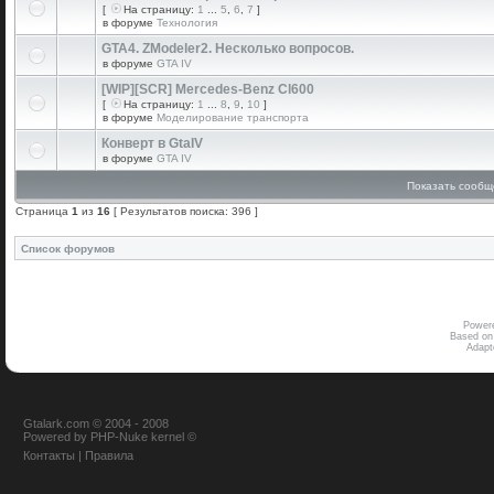
[
На страницу:
1
...
5
,
6
,
7
]
в форуме
Технология
GTA4. ZModeler2. Несколько вопросов.
в форуме
GTA IV
[WIP][SCR] Mercedes-Benz Cl600
[
На страницу:
1
...
8
,
9
,
10
]
в форуме
Моделирование транспорта
Конверт в GtaIV
в форуме
GTA IV
Показать сообщ
Страница
1
из
16
[ Результатов поиска: 396 ]
Список форумов
Power
Based on
Adap
Gtalark.com © 2004 - 2008
Powered
by
PHP-Nuke
kernel
©
Контакты
|
Правила