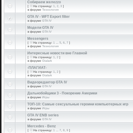
Собираем желеzzо
[
На страницу:
1
,
2
,
3
]
в форуме
Технология
GTA IV - WFT Export filter
в форуме
GTA IV
Модели GTA IV
в форуме
GTA IV
Messengers
[
На страницу:
1
...
5
,
6
,
7
]
в форуме
Технология
Интересные новости вне Главной
[
На страницу:
1
,
2
]
в форуме
Gtalark
-ПЛАГИАТ-
[
На страницу:
1
,
2
]
в форуме
Gtalark
Видеоредактор GTA IV
в форуме
GTA IV
Дальнобойщики 3 - Покорение Америки
в форуме
Игры
ТОП-10: Самые сексуальные героини компьютерных игр
в форуме
Игры
GTA IV ENB series
в форуме
GTA IV
Mercedes - Benz
[
На страницу:
1
...
7
,
8
,
9
]