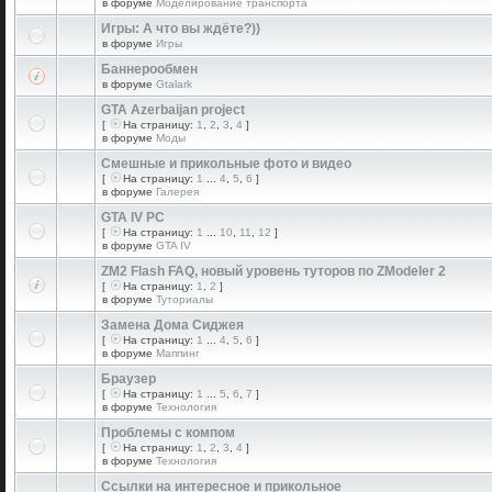
в форуме
Моделирование транспорта
Игры: А что вы ждёте?))
в форуме
Игры
Баннерообмен
в форуме
Gtalark
GTA Azerbaijan project
[
На страницу:
1
,
2
,
3
,
4
]
в форуме
Моды
Смешные и прикольные фото и видео
[
На страницу:
1
...
4
,
5
,
6
]
в форуме
Галерея
GTA IV PC
[
На страницу:
1
...
10
,
11
,
12
]
в форуме
GTA IV
ZM2 Flash FAQ, новый уровень туторов по ZModeler 2
[
На страницу:
1
,
2
]
в форуме
Туториалы
Замена Дома Сиджея
[
На страницу:
1
...
4
,
5
,
6
]
в форуме
Маппинг
Браузер
[
На страницу:
1
...
5
,
6
,
7
]
в форуме
Технология
Проблемы с компом
[
На страницу:
1
,
2
,
3
,
4
]
в форуме
Технология
Ссылки на интересное и прикольное