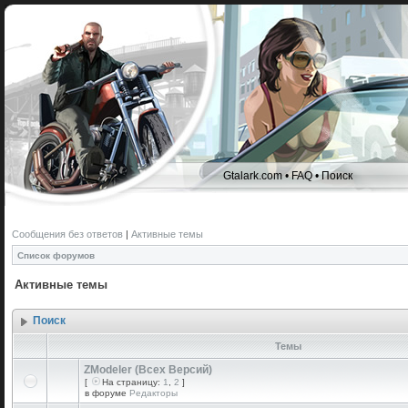
Gtalark.com
•
FAQ
•
Поиск
Сообщения без ответов
|
Активные темы
Список форумов
Активные темы
Поиск
Темы
ZModeler (Всех Версий)
[
На страницу:
1
,
2
]
в форуме
Редакторы