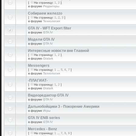
[
На страницу:
1
,
2
]
в форуме
Редакторы
Собираем желеzzо
[
На страницу:
1
,
2
,
3
]
в форуме
Технология
GTA IV - WFT Export filter
в форуме
GTA IV
Модели GTA IV
в форуме
GTA IV
Интересные новости вне Главной
[
На страницу:
1
,
2
]
в форуме
Gtalark
Messengers
[
На страницу:
1
...
5
,
6
,
7
]
в форуме
Технология
-ПЛАГИАТ-
[
На страницу:
1
,
2
]
в форуме
Gtalark
Видеоредактор GTA IV
в форуме
GTA IV
Дальнобойщики 3 - Покорение Америки
в форуме
Игры
GTA IV ENB series
в форуме
GTA IV
Mercedes - Benz
[
На страницу:
1
...
7
,
8
,
9
]