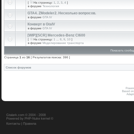
[
На страницу:
1
,
2
,
3
,
4
]
в форуме
Технология
GTA4. ZModeler2. Несколько вопросов.
в форуме
GTA IV
Конверт в GtaIV
в форуме
GTA IV
[WIP][SCR] Mercedes-Benz Cl600
[
На страницу:
1
...
8
,
9
,
10
]
в форуме
Моделирование транспорта
Показать сообщ
Страница
1
из
16
[ Результатов поиска: 396 ]
Список форумов
Power
Based on
Adap
Gtalark.com © 2004 - 2008
Powered
by
PHP-Nuke
kernel
©
Контакты
|
Правила