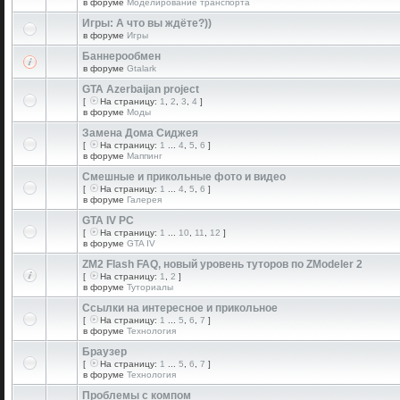
в форуме
Моделирование транспорта
Игры: А что вы ждёте?))
в форуме
Игры
Баннерообмен
в форуме
Gtalark
GTA Azerbaijan project
[
На страницу:
1
,
2
,
3
,
4
]
в форуме
Моды
Замена Дома Сиджея
[
На страницу:
1
...
4
,
5
,
6
]
в форуме
Маппинг
Смешные и прикольные фото и видео
[
На страницу:
1
...
4
,
5
,
6
]
в форуме
Галерея
GTA IV PC
[
На страницу:
1
...
10
,
11
,
12
]
в форуме
GTA IV
ZM2 Flash FAQ, новый уровень туторов по ZModeler 2
[
На страницу:
1
,
2
]
в форуме
Туториалы
Ссылки на интересное и прикольное
[
На страницу:
1
...
5
,
6
,
7
]
в форуме
Технология
Браузер
[
На страницу:
1
...
5
,
6
,
7
]
в форуме
Технология
Проблемы с компом