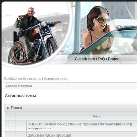
Gtalark.com
•
FAQ
•
Поиск
Сообщения без ответов
|
Активные темы
Список форумов
Активные темы
Поиск
Темы
ТОП-10: Самые сексуальные героини компьютерных игр
в форуме
Игры
ZModeler (Всех Версий)