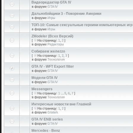
Видеоредактор GTA IV
в форуме
GTA IV
Дальнобойщики 3 - Покорение Америки
в форуме
Игры
ТОП-10: Самые сексуальные героини компьютерных игр
в форуме
Игры
ZModeler (Всех Версий)
[
На страницу:
1
,
2
]
в форуме
Редакторы
Собираем желеzzо
[
На страницу:
1
,
2
,
3
]
в форуме
Технология
GTA IV - WFT Export filter
в форуме
GTA IV
Модели GTA IV
в форуме
GTA IV
Messengers
[
На страницу:
1
...
5
,
6
,
7
]
в форуме
Технология
Интересные новости вне Главной
[
На страницу:
1
,
2
]
в форуме
Gtalark
GTA IV ENB series
в форуме
GTA IV
Mercedes - Benz