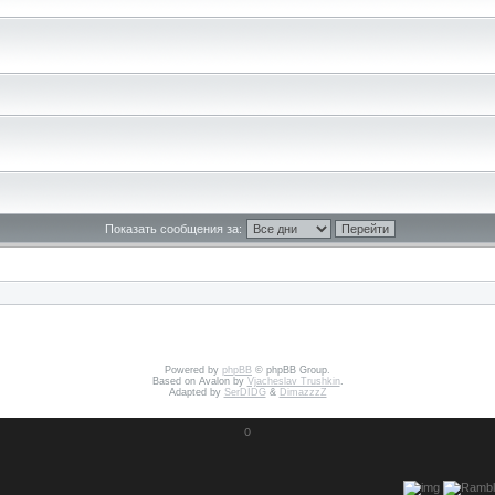
Показать сообщения за:
Powered by
phpBB
© phpBB Group.
Based on Avalon by
Vjacheslav Trushkin
.
Adapted by
SerDIDG
&
DimazzzZ
0