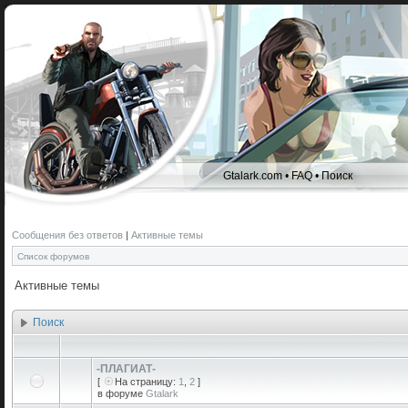
Gtalark.com
•
FAQ
•
Поиск
Сообщения без ответов
|
Активные темы
Список форумов
Активные темы
Поиск
-ПЛАГИАТ-
[
На страницу:
1
,
2
]
в форуме
Gtalark