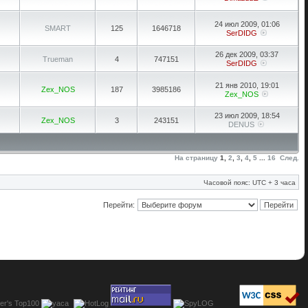
24 июл 2009, 01:06
SMART
125
1646718
SerDIDG
26 дек 2009, 03:37
Trueman
4
747151
SerDIDG
21 янв 2010, 19:01
Zex_NOS
187
3985186
Zex_NOS
23 июл 2009, 18:54
Zex_NOS
3
243151
DENUS
На страницу
1
,
2
,
3
,
4
,
5
...
16
След.
Часовой пояс: UTC + 3 часа
Перейти: