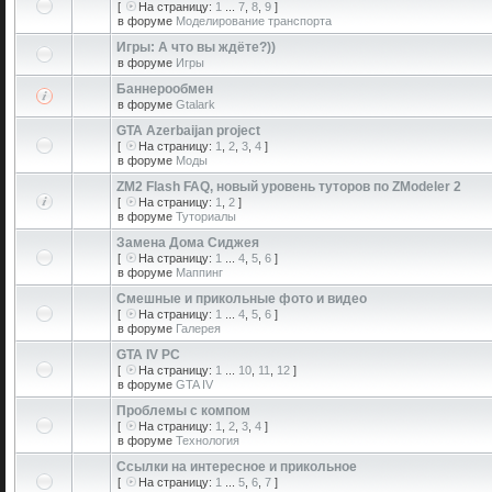
[
На страницу:
1
...
7
,
8
,
9
]
в форуме
Моделирование транспорта
Игры: А что вы ждёте?))
в форуме
Игры
Баннерообмен
в форуме
Gtalark
GTA Azerbaijan project
[
На страницу:
1
,
2
,
3
,
4
]
в форуме
Моды
ZM2 Flash FAQ, новый уровень туторов по ZModeler 2
[
На страницу:
1
,
2
]
в форуме
Туториалы
Замена Дома Сиджея
[
На страницу:
1
...
4
,
5
,
6
]
в форуме
Маппинг
Смешные и прикольные фото и видео
[
На страницу:
1
...
4
,
5
,
6
]
в форуме
Галерея
GTA IV PC
[
На страницу:
1
...
10
,
11
,
12
]
в форуме
GTA IV
Проблемы с компом
[
На страницу:
1
,
2
,
3
,
4
]
в форуме
Технология
Ссылки на интересное и прикольное
[
На страницу:
1
...
5
,
6
,
7
]