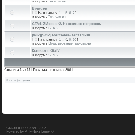
в форуме
Технология
Браузер
[
На страницу:
1
...
5
,
6
,
7
]
в форуме
Технология
GTA4. ZModeler2. Несколько вопросов.
в форуме
GTA IV
[WIP][SCR] Mercedes-Benz Cl600
[
На страницу:
1
...
8
,
9
,
10
]
в форуме
Моделирование транспорта
Конверт в GtaIV
в форуме
GTA IV
Страница
1
из
16
[ Результатов поиска: 396 ]
Список форумов
Gtalark.com © 2004 - 2008
Powered
by
PHP-Nuke
kernel
©