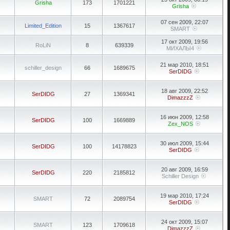
Grisha
173
1701221
Grisha
07 сен 2009, 22:07
Limited_Edition
15
1367617
SMART
17 окт 2009, 19:56
RoLiN
8
639339
МИХАЛЫ4
21 мар 2010, 18:51
schiller_design
66
1689675
SerDIDG
18 авг 2009, 22:52
SerDIDG
27
1369341
DimazzzZ
16 июн 2009, 12:58
SerDIDG
100
1669889
Zex_NOS
30 июл 2009, 15:44
SerDIDG
100
14178823
SerDIDG
20 авг 2009, 16:59
SerDIDG
220
2185812
Schiller Design
19 мар 2010, 17:24
SMART
72
2089754
SerDIDG
24 окт 2009, 15:07
SMART
123
1709618
DimazzzZ