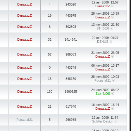
12 авг 2009, 12:07
DimazzzZ
4
243020
DimazzzZ
28 июн 2009, 13:59
DimazzzZ
19
443975
DimazzzZ
13 июн 2009, 21:30
DimazzzZ
6
302808
STriDER
22 окт 2009, 09:21
DimazzzZ
32
1414641
DENUS
21 июл 2009, 23:05
DimazzzZ
57
989083
DimazzzZ
06 июл 2009, 13:17
DimazzzZ
0
443748
DimazzzZ
28 июл 2009, 10:03
DimazzzZ
13
348170
Focasfall21
24 июл 2009, 08:02
DimazzzZ
130
1990325
Zex_NOS
16 июл 2009, 16:44
DimazzzZ
21
617840
DimazzzZ
12 авг 2009, 11:54
Focasfall21
5
266988
Schiller Design
23 окт 2009, 00:19