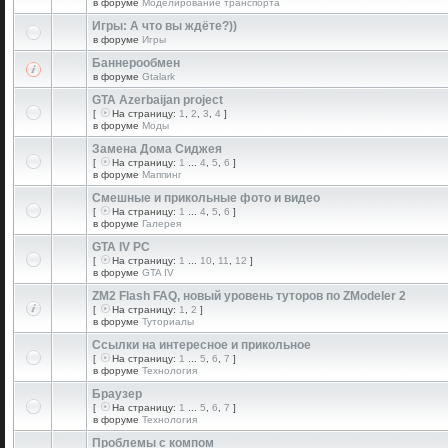
в форуме
Моделирование транспорта
Игры: А что вы ждёте?))
в форуме
Игры
Баннерообмен
в форуме
Gtalark
GTA Azerbaijan project
[
На страницу:
1
,
2
,
3
,
4
]
в форуме
Моды
Замена Дома Сиджея
[
На страницу:
1
...
4
,
5
,
6
]
в форуме
Маппинг
Смешные и прикольные фото и видео
[
На страницу:
1
...
4
,
5
,
6
]
в форуме
Галерея
GTA IV PC
[
На страницу:
1
...
10
,
11
,
12
]
в форуме
GTA IV
ZM2 Flash FAQ, новый уровень туторов по ZModeler 2
[
На страницу:
1
,
2
]
в форуме
Туториалы
Ссылки на интересное и прикольное
[
На страницу:
1
...
5
,
6
,
7
]
в форуме
Технология
Браузер
[
На страницу:
1
...
5
,
6
,
7
]
в форуме
Технология
Проблемы с компом