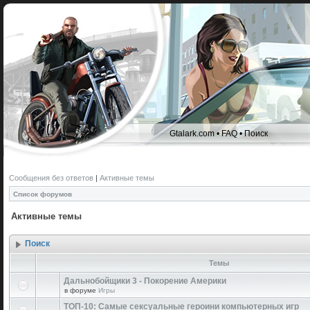
Gtalark.com
•
FAQ
•
Поиск
Сообщения без ответов
|
Активные темы
Список форумов
Активные темы
Поиск
Темы
Дальнобойщики 3 - Покорение Америки
в форуме
Игры
ТОП-10: Самые сексуальные героини компьютерных игр