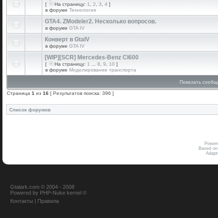
[
На страницу:
1
,
2
,
3
,
4
]
в форуме
Технология
GTA4. ZModeler2. Несколько вопросов.
в форуме
GTA IV
Конверт в GtaIV
в форуме
GTA IV
[WIP][SCR] Mercedes-Benz Cl600
[
На страницу:
1
...
8
,
9
,
10
]
в форуме
Моделирование транспорта
Показать сообщ
Страница
1
из
16
[ Результатов поиска: 396 ]
Список форумов
Power
Based on
Adap
Gtalark.com © 2004 - 2008
Powered
by
PHP-Nuke
kernel
©
Контакты
|
Правила