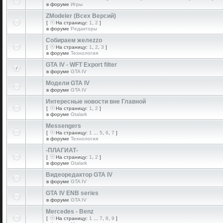
в форуме
Игры
ZModeler (Всех Версий)
[
На страницу:
1
,
2
]
в форуме
Редакторы
Собираем желеzzо
[
На страницу:
1
,
2
,
3
]
в форуме
Технология
GTA IV - WFT Export filter
в форуме
GTA IV
Модели GTA IV
в форуме
GTA IV
Интересные новости вне Главной
[
На страницу:
1
,
2
]
в форуме
Gtalark
Messengers
[
На страницу:
1
...
5
,
6
,
7
]
в форуме
Технология
-ПЛАГИАТ-
[
На страницу:
1
,
2
]
в форуме
Gtalark
Видеоредактор GTA IV
в форуме
GTA IV
GTA IV ENB series
в форуме
GTA IV
Mercedes - Benz
[
На страницу:
1
...
7
,
8
,
9
]