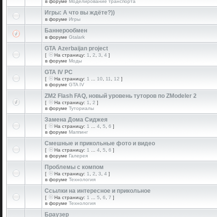
в форуме
Моделирование транспорта
Игры: А что вы ждёте?))
в форуме
Игры
Баннерообмен
в форуме
Gtalark
GTA Azerbaijan project
[
На страницу:
1
,
2
,
3
,
4
]
в форуме
Моды
GTA IV PC
[
На страницу:
1
...
10
,
11
,
12
]
в форуме
GTA IV
ZM2 Flash FAQ, новый уровень туторов по ZModeler 2
[
На страницу:
1
,
2
]
в форуме
Туториалы
Замена Дома Сиджея
[
На страницу:
1
...
4
,
5
,
6
]
в форуме
Маппинг
Смешные и прикольные фото и видео
[
На страницу:
1
...
4
,
5
,
6
]
в форуме
Галерея
Проблемы с компом
[
На страницу:
1
,
2
,
3
,
4
]
в форуме
Технология
Ссылки на интересное и прикольное
[
На страницу:
1
...
5
,
6
,
7
]
в форуме
Технология
Браузер