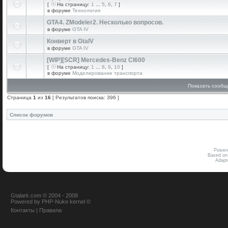
[
На страницу:
1
...
5
,
6
,
7
]
в форуме
Технология
GTA4. ZModeler2. Несколько вопросов.
в форуме
GTA IV
Конверт в GtaIV
в форуме
GTA IV
[WIP][SCR] Mercedes-Benz Cl600
[
На страницу:
1
...
8
,
9
,
10
]
в форуме
Моделирование транспорта
Показать сообщ
Страница
1
из
16
[ Результатов поиска: 396 ]
Список форумов
Power
Based on
Adap
Gtalark.com © 2004 - 2008
Powered
by
PHP-Nuke
kernel
©
Контакты
|
Правила