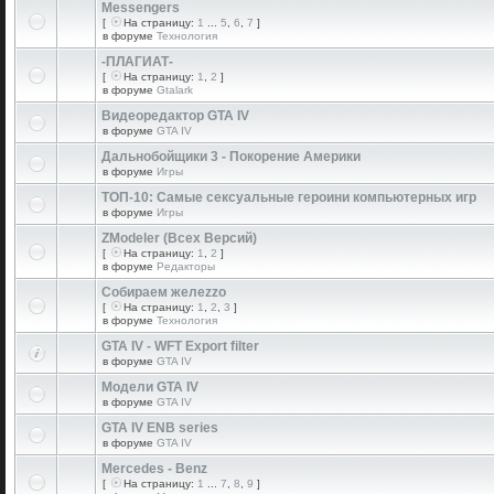
Messengers
[
На страницу:
1
...
5
,
6
,
7
]
в форуме
Технология
-ПЛАГИАТ-
[
На страницу:
1
,
2
]
в форуме
Gtalark
Видеоредактор GTA IV
в форуме
GTA IV
Дальнобойщики 3 - Покорение Америки
в форуме
Игры
ТОП-10: Самые сексуальные героини компьютерных игр
в форуме
Игры
ZModeler (Всех Версий)
[
На страницу:
1
,
2
]
в форуме
Редакторы
Собираем желеzzо
[
На страницу:
1
,
2
,
3
]
в форуме
Технология
GTA IV - WFT Export filter
в форуме
GTA IV
Модели GTA IV
в форуме
GTA IV
GTA IV ENB series
в форуме
GTA IV
Mercedes - Benz
[
На страницу:
1
...
7
,
8
,
9
]