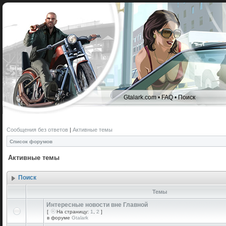
Gtalark.com
•
FAQ
•
Поиск
Сообщения без ответов
|
Активные темы
Список форумов
Активные темы
Поиск
Темы
Интересные новости вне Главной
[
На страницу:
1
,
2
]
в форуме
Gtalark