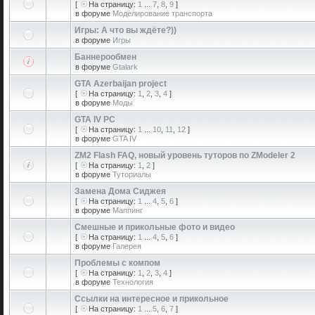
[
На страницу:
1
...
7
,
8
,
9
]
в форуме
Моделирование транспорта
Игры: А что вы ждёте?))
в форуме
Игры
Баннерообмен
в форуме
Gtalark
GTA Azerbaijan project
[
На страницу:
1
,
2
,
3
,
4
]
в форуме
Моды
GTA IV PC
[
На страницу:
1
...
10
,
11
,
12
]
в форуме
GTA IV
ZM2 Flash FAQ, новый уровень туторов по ZModeler 2
[
На страницу:
1
,
2
]
в форуме
Туториалы
Замена Дома Сиджея
[
На страницу:
1
...
4
,
5
,
6
]
в форуме
Маппинг
Смешные и прикольные фото и видео
[
На страницу:
1
...
4
,
5
,
6
]
в форуме
Галерея
Проблемы с компом
[
На страницу:
1
,
2
,
3
,
4
]
в форуме
Технология
Ссылки на интересное и прикольное
[
На страницу:
1
...
5
,
6
,
7
]