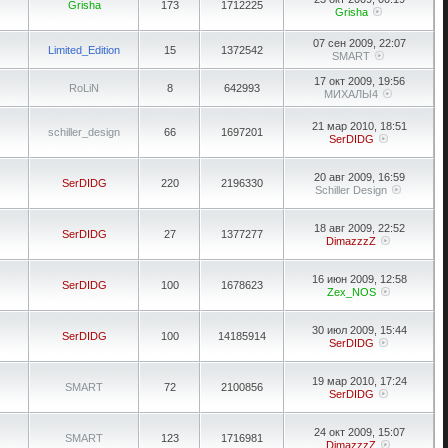
Grisha
173
1712225
Grisha
07 сен 2009, 22:07
Limited_Edition
15
1372542
SMART
17 окт 2009, 19:56
RoLiN
8
642993
МИХАЛЫ4
21 мар 2010, 18:51
schiller_design
66
1697201
SerDIDG
20 авг 2009, 16:59
SerDIDG
220
2196330
Schiller Design
18 авг 2009, 22:52
SerDIDG
27
1377277
DimazzzZ
16 июн 2009, 12:58
SerDIDG
100
1678623
Zex_NOS
30 июл 2009, 15:44
SerDIDG
100
14185914
SerDIDG
19 мар 2010, 17:24
SMART
72
2100856
SerDIDG
24 окт 2009, 15:07
SMART
123
1716981
DimazzzZ