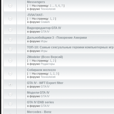
Messengers
[
На страницу:
1
...
5
,
6
,
7
]
в форуме
Технология
-ПЛАГИАТ-
[
На страницу:
1
,
2
]
в форуме
Gtalark
Видеоредактор GTA IV
в форуме
GTA IV
Дальнобойщики 3 - Покорение Америки
в форуме
Игры
ТОП-10: Самые сексуальные героини компьютерных игр
в форуме
Игры
ZModeler (Всех Версий)
[
На страницу:
1
,
2
]
в форуме
Редакторы
Собираем желеzzо
[
На страницу:
1
,
2
,
3
]
в форуме
Технология
GTA IV - WFT Export filter
в форуме
GTA IV
Модели GTA IV
в форуме
GTA IV
GTA IV ENB series
в форуме
GTA IV
Mercedes - Benz