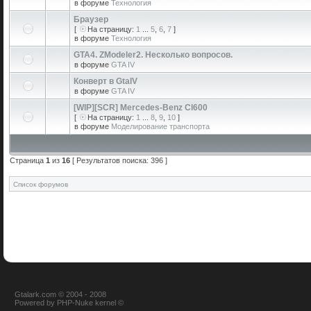
в форуме
Технология
Браузер
[
На страницу:
1
...
5
,
6
,
7
]
в форуме
Технология
GTA4. ZModeler2. Несколько вопросов.
в форуме
GTA IV
Конверт в GtaIV
в форуме
GTA IV
[WIP][SCR] Mercedes-Benz Cl600
[
На страницу:
1
...
8
,
9
,
10
]
в форуме
Моделирование транспорта
Страница
1
из
16
[ Результатов поиска: 396 ]
Список форумов
Gtalark.com © 2004 - 2008
Powered
by
PHP-Nuke
kernel
©