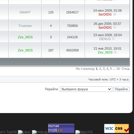
24 июл 2009, 01:06
SMART
125
1654617
SerDIDG
26 дек 2009, 03:37
Trueman
4
750856
SerDIDG
23 июл 2009, 18:54
Zex_NOS
3
244126
DENUS
21 янв 2010, 19:01
Zex_NOS
187
4002958
Zex_NOS
На страницу
1
,
2
,
3
,
4
,
5
...
16
След.
Часовой пояс: UTC + 3 часа
Перейти: