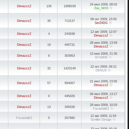
24 июл 2009, 08:02
DimazzzZ
130
1998039
Zex_NOS
08 окт 2009, 23:05
DimazzzZ
35
713137
SerDIDG
12 авг 2009, 12:07
DimazzzZ
4
243938
DimazzzZ
28 июн 2009, 13:59
DimazzzZ
19
445731
DimazzzZ
13 июн 2009, 21:30
DimazzzZ
6
303953
STriDER
22 окт 2009, 09:21
DimazzzZ
32
1423149
DENUS
21 июл 2009, 23:05
DimazzzZ
57
994067
DimazzzZ
06 июл 2009, 13:17
DimazzzZ
0
445026
DimazzzZ
28 июл 2009, 10:03
DimazzzZ
13
349336
Focasfall21
12 авг 2009, 11:54
Focasfall21
5
267980
Schiller Design
23 окт 2009, 00:19