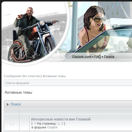
Gtalark.com
•
FAQ
•
Поиск
Сообщения без ответов
|
Активные темы
Список форумов
Активные темы
Поиск
Интересные новости вне Главной
[
На страницу:
1
,
2
]
в форуме
Gtalark