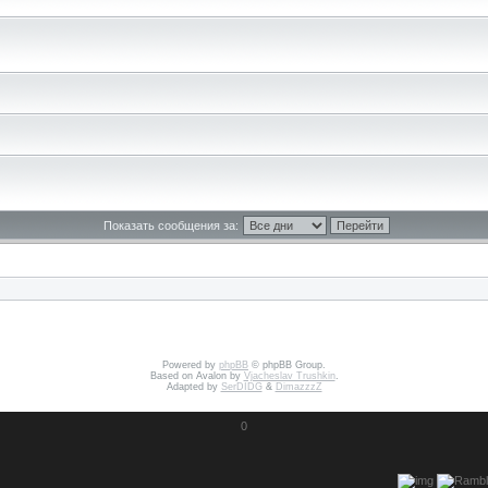
Показать сообщения за:
Powered by
phpBB
© phpBB Group.
Based on Avalon by
Vjacheslav Trushkin
.
Adapted by
SerDIDG
&
DimazzzZ
0