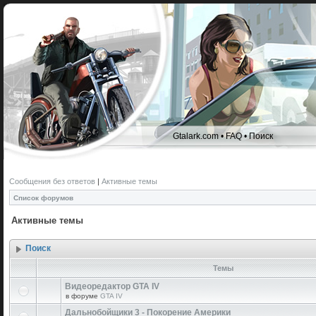
Gtalark.com
•
FAQ
•
Поиск
Сообщения без ответов
|
Активные темы
Список форумов
Активные темы
Поиск
Темы
Видеоредактор GTA IV
в форуме
GTA IV
Дальнобойщики 3 - Покорение Америки