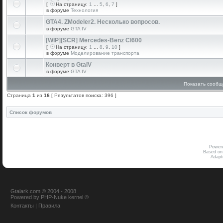
[
На страницу:
1
...
5
,
6
,
7
]
в форуме
Технология
GTA4. ZModeler2. Несколько вопросов.
в форуме
GTA IV
[WIP][SCR] Mercedes-Benz Cl600
[
На страницу:
1
...
8
,
9
,
10
]
в форуме
Моделирование транспорта
Конверт в GtaIV
в форуме
GTA IV
Показать сообщ
Страница
1
из
16
[ Результатов поиска: 396 ]
Список форумов
Power
Based on
Adap
Gtalark.com © 2004 - 2008
Powered
by
PHP-Nuke
kernel
©
Контакты
|
Правила