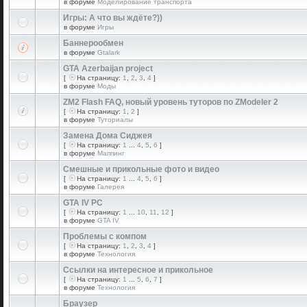
в форуме
Моделирование транспорта
Игры: А что вы ждёте?))
в форуме
Игры
Баннерообмен
в форуме
Gtalark
GTA Azerbaijan project
[
На страницу:
1
,
2
,
3
,
4
]
в форуме
Моды
ZM2 Flash FAQ, новый уровень туторов по ZModeler 2
[
На страницу:
1
,
2
]
в форуме
Туториалы
Замена Дома Сиджея
[
На страницу:
1
...
4
,
5
,
6
]
в форуме
Маппинг
Смешные и прикольные фото и видео
[
На страницу:
1
...
4
,
5
,
6
]
в форуме
Галерея
GTA IV PC
[
На страницу:
1
...
10
,
11
,
12
]
в форуме
GTA IV
Проблемы с компом
[
На страницу:
1
,
2
,
3
,
4
]
в форуме
Технология
Ссылки на интересное и прикольное
[
На страницу:
1
...
5
,
6
,
7
]
в форуме
Технология
Браузер