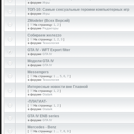
в форуме
Игры
ТОП-10: Самые сексуальные героини компьютерных игр
в форуме
Игры
ZModeler (Всех Версий)
[
На страницу:
1
,
2
]
в форуме
Редакторы
Собираем желеzzо
[
На страницу:
1
,
2
,
3
]
в форуме
Технология
GTA IV - WFT Export filter
в форуме
GTA IV
Модели GTA IV
в форуме
GTA IV
Messengers
[
На страницу:
1
...
5
,
6
,
7
]
в форуме
Технология
Интересные новости вне Главной
[
На страницу:
1
,
2
]
в форуме
Gtalark
-ПЛАГИАТ-
[
На страницу:
1
,
2
]
в форуме
Gtalark
GTA IV ENB series
в форуме
GTA IV
Mercedes - Benz
[
На страницу:
1
...
7
,
8
,
9
]