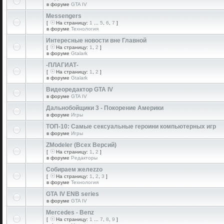
в форуме
GTA IV
Messengers
[
На страницу:
1
...
5
,
6
,
7
]
в форуме
Технология
Интересные новости вне Главной
[
На страницу:
1
,
2
]
в форуме
Gtalark
-ПЛАГИАТ-
[
На страницу:
1
,
2
]
в форуме
Gtalark
Видеоредактор GTA IV
в форуме
GTA IV
Дальнобойщики 3 - Покорение Америки
в форуме
Игры
ТОП-10: Самые сексуальные героини компьютерных игр
в форуме
Игры
ZModeler (Всех Версий)
[
На страницу:
1
,
2
]
в форуме
Редакторы
Собираем желеzzо
[
На страницу:
1
,
2
,
3
]
в форуме
Технология
GTA IV ENB series
в форуме
GTA IV
Mercedes - Benz
[
На страницу:
1
...
7
,
8
,
9
]