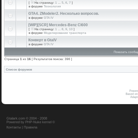
[
На страницу:
1
...
5
,
6
,
7
]
в форуме
Технология
GTA4. ZModeler2. Несколько вопросов.
в форуме
GTA IV
[WIP][SCR] Mercedes-Benz Cl600
[
На страницу:
1
...
8
,
9
,
10
]
в форуме
Моделирование транспорта
Конверт в GtaIV
в форуме
GTA IV
Показать сообщ
Страница
1
из
16
[ Результатов поиска: 396 ]
Список форумов
Power
Based on
Adap
Gtalark.com © 2004 - 2008
Powered
by
PHP-Nuke
kernel
©
Контакты
|
Правила