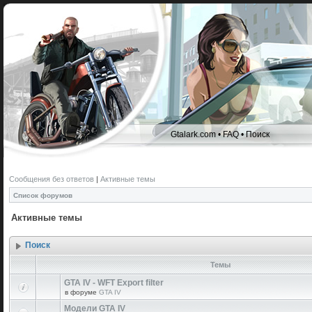
Gtalark.com
•
FAQ
•
Поиск
Сообщения без ответов
|
Активные темы
Список форумов
Активные темы
Поиск
Темы
GTA IV - WFT Export filter
в форуме
GTA IV
Модели GTA IV