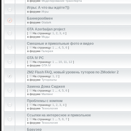
в форуме
Моделирование транспорта
Игры: А что вы ждёте?))
в форуме
Игры
Баннерообмен
в форуме
Gtalark
GTA Azerbaijan project
[
На страницу:
1
,
2
,
3
,
4
]
в форуме
Моды
Смешные и прикольные фото и видео
[
На страницу:
1
...
4
,
5
,
6
]
в форуме
Галерея
GTA IV PC
[
На страницу:
1
...
10
,
11
,
12
]
в форуме
GTA IV
ZM2 Flash FAQ, новый уровень туторов по ZModeler 2
[
На страницу:
1
,
2
]
в форуме
Туториалы
Замена Дома Сиджея
[
На страницу:
1
...
4
,
5
,
6
]
в форуме
Маппинг
Проблемы с компом
[
На страницу:
1
,
2
,
3
,
4
]
в форуме
Технология
Ссылки на интересное и прикольное
[
На страницу:
1
...
5
,
6
,
7
]
в форуме
Технология
Браузер