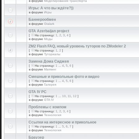
в форуме
Моделирование транспорта
Игры: А что вы ждёте?))
в форуме
Игры
Баннерообмен
в форуме
Gtalark
GTA Azerbaijan project
[
На страницу:
1
,
2
,
3
,
4
]
в форуме
Моды
ZM2 Flash FAQ, новый уровень туторов по ZModeler 2
[
На страницу:
1
,
2
]
в форуме
Туториалы
Замена Дома Сиджея
[
На страницу:
1
...
4
,
5
,
6
]
в форуме
Маппинг
Смешные и прикольные фото и видео
[
На страницу:
1
...
4
,
5
,
6
]
в форуме
Галерея
GTA IV PC
[
На страницу:
1
...
10
,
11
,
12
]
в форуме
GTA IV
Проблемы с компом
[
На страницу:
1
,
2
,
3
,
4
]
в форуме
Технология
Ссылки на интересное и прикольное
[
На страницу:
1
...
5
,
6
,
7
]
в форуме
Технология
Браузер