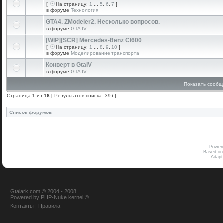
[
На страницу:
1
...
5
,
6
,
7
]
в форуме
Технология
GTA4. ZModeler2. Несколько вопросов.
в форуме
GTA IV
[WIP][SCR] Mercedes-Benz Cl600
[
На страницу:
1
...
8
,
9
,
10
]
в форуме
Моделирование транспорта
Конверт в GtaIV
в форуме
GTA IV
Показать сообщ
Страница
1
из
16
[ Результатов поиска: 396 ]
Список форумов
Power
Based on
Adap
Gtalark.com © 2004 - 2008
Powered
by
PHP-Nuke
kernel
©
Контакты
|
Правила