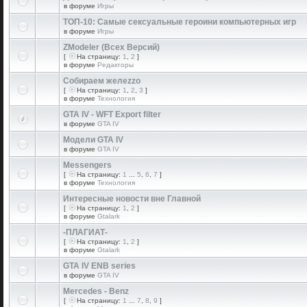
в форуме
Игры
ТОП-10: Самые сексуальные героини компьютерных игр
в форуме
Игры
ZModeler (Всех Версий)
[
На страницу:
1
,
2
]
в форуме
Редакторы
Собираем желеzzо
[
На страницу:
1
,
2
,
3
]
в форуме
Технология
GTA IV - WFT Export filter
в форуме
GTA IV
Модели GTA IV
в форуме
GTA IV
Messengers
[
На страницу:
1
...
5
,
6
,
7
]
в форуме
Технология
Интересные новости вне Главной
[
На страницу:
1
,
2
]
в форуме
Gtalark
-ПЛАГИАТ-
[
На страницу:
1
,
2
]
в форуме
Gtalark
GTA IV ENB series
в форуме
GTA IV
Mercedes - Benz
[
На страницу:
1
...
7
,
8
,
9
]