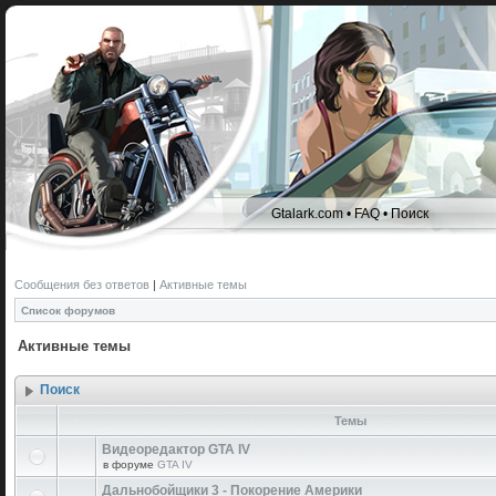
Gtalark.com
•
FAQ
•
Поиск
Сообщения без ответов
|
Активные темы
Список форумов
Активные темы
Поиск
Темы
Видеоредактор GTA IV
в форуме
GTA IV
Дальнобойщики 3 - Покорение Америки